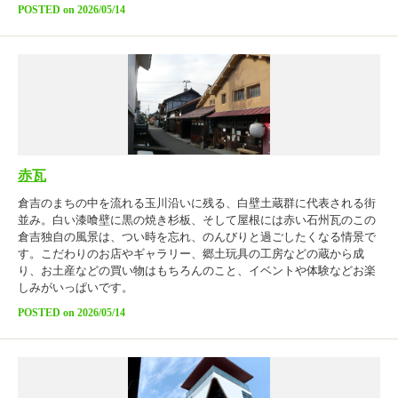
POSTED on 2026/05/14
赤瓦
倉吉のまちの中を流れる玉川沿いに残る、白壁土蔵群に代表される街
並み。白い漆喰壁に黒の焼き杉板、そして屋根には赤い石州瓦のこの
倉吉独自の風景は、つい時を忘れ、のんびりと過ごしたくなる情景で
す。こだわりのお店やギャラリー、郷土玩具の工房などの蔵から成
り、お土産などの買い物はもちろんのこと、イベントや体験などお楽
しみがいっぱいです。
POSTED on 2026/05/14