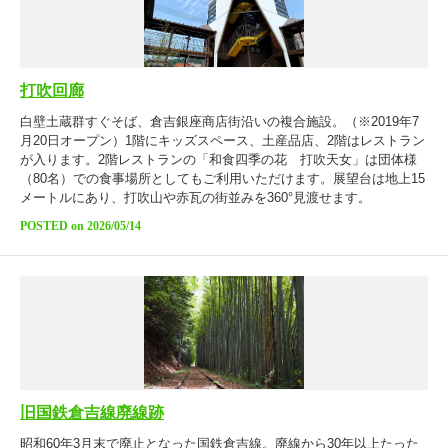
打吹回廊
白壁土蔵群すぐそば、倉吉銀座商店街沿いの複合施設。（※2019年7
月20日オープン）1階にキッズスペース、土産品店、2階はレストラン
が入ります。2階レストランの「和食四季の花 打吹天女」は団体様
（80名）での食事場所としてもご利用いただけます。展望台は地上15
メートルにあり、打吹山や赤瓦の街並みを360°見渡せます。
POSTED on 2026/05/14
旧国鉄倉吉線廃線跡
昭和60年3月末で廃止となった国鉄倉吉線。廃線から30年以上たった