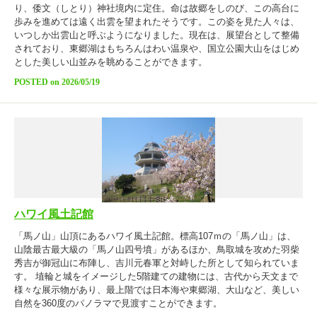
り、倭文（しとり）神社境内に定住。命は故郷をしのび、この高台に
歩みを進めては遠く出雲を望まれたそうです。この姿を見た人々は、
いつしか出雲山と呼ぶようになりました。現在は、展望台として整備
されており、東郷湖はもちろんはわい温泉や、国立公園大山をはじめ
とした美しい山並みを眺めることができます。
POSTED on 2026/05/19
ハワイ風土記館
「馬ノ山」山頂にあるハワイ風土記館。標高107ｍの「馬ノ山」は、
山陰最古最大級の「馬ノ山四号墳」があるほか、鳥取城を攻めた羽柴
秀吉が御冠山に布陣し、吉川元春軍と対峙した所として知られていま
す。 埴輪と城をイメージした5階建ての建物には、古代から天文まで
様々な展示物があり、最上階では日本海や東郷湖、大山など、美しい
自然を360度のパノラマで見渡すことができます。