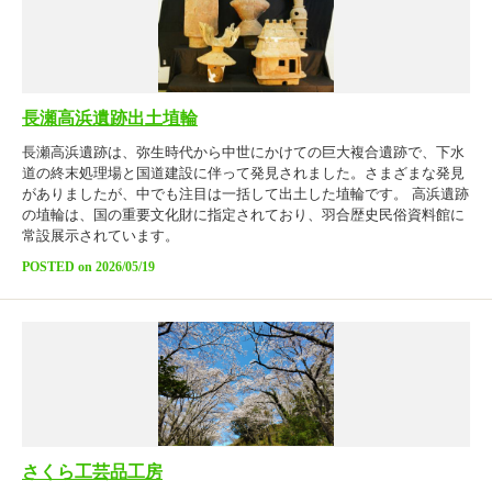
長瀬高浜遺跡出土埴輪
長瀬高浜遺跡は、弥生時代から中世にかけての巨大複合遺跡で、下水
道の終末処理場と国道建設に伴って発見されました。さまざまな発見
がありましたが、中でも注目は一括して出土した埴輪です。 高浜遺跡
の埴輪は、国の重要文化財に指定されており、羽合歴史民俗資料館に
常設展示されています。
POSTED on 2026/05/19
さくら工芸品工房