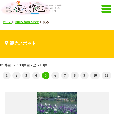
メニュー
ホーム
>
目的で情報を探す
>
見る
ホーム
イベントキャンペーン
宿泊・体験メニュー
観光スポット
観光スポット
見どころ映像
お知らせ
言語選択
English
한국어
81件目 ～ 100件目 / 全 218件
メルマガ&パンフレット
1
2
3
4
5
6
7
8
9
10
11
メルマガ配信
パンフレット
その他のメニュー
鳥取中部観光推進機構
お問い合わせ
サイトマップ
当サイトについて
リンク
著作権表記