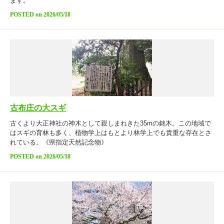
ます。
POSTED on 2026/05/18
古布庄の大スギ
古くより大正神社の神木として親しまれきた35mの銘木。この地域で
はスギの育林も多く、植物学上はもとより林学上でも貴重な存在とさ
れている。《県指定天然記念物》
POSTED on 2026/05/18