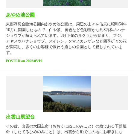
あやめ池公園
東郷湖羽合臨海公園内あやめ池公園は、周辺の山々を借景に昭和54年
10月に開園したもので、白や紫、黄色など色彩豊かな約3万株のハナ
ショウブが植えられています。3月下旬のサクラから始まり、フジ、
アヤメやハナショウブ、スイレン、タマノカンザシなど四季折々の花
が開花し、多くのお客様で賑わう癒しの公園として親しまれていま
す。
POSTED on 2026/05/19
出雲山展望台
その昔、出雲の大国主命（おおくにぬしのみこと）の娘である下照姫
命（したてるひめのみこと）は、出雲から船でこの地にお着きにな