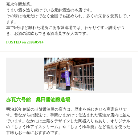
嘉永年間創業。
うまい酒を造り続けている元帥酒造の本店です。
その味は地元だけでなく全国でも認められ、多くの栄誉を受賞してい
ます。
車で5分ほど離れた場所にある製造場では、わかりやすい説明がつ
き、お酒の試飲もできる酒造見学が人気です。
POSTED on 2026/05/14
赤瓦六号館 桑田醤油醸造場
明治10年創業の老舗醤油屋の店内は、歴史を感じさせる商家造りで
す。昔ながらの製法で、手間ひまかけて仕込まれた醤油が店内に並ん
でいます。なかには土蔵をデザインした陶器入りもあり、オリジナル
の『しょうゆアイスクリーム』や『しょうゆ羊羹』など醤油を使った
甘味もお土産におすすめです。