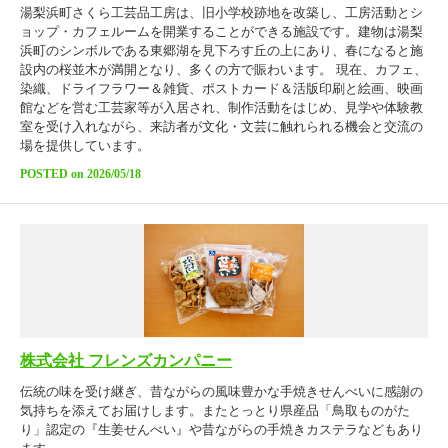
湯梨浜町さくら工芸品工房は、旧小学校跡地を改築し、工房活動とシ
ョップ・カフェルームを開業することができる施設です。建物は湯梨
浜町のシンボルである東郷湖を見下ろす丘の上にあり、春になると施
設内の桜並木が満開となり、多くの方で賑わいます。 現在、カフェ、
染織、ドライフラワー＆雑貨、ポストカード＆活版印刷と絵画、映画
館などを営む工芸家等が入居され、制作活動をはじめ、見学や体験教
室を受け入れながら、来訪者が文化・文芸に触れられる機会と交流の
場を提供しています。
POSTED on 2026/05/18
株式会社 フレンズカンパニー
伝統の味を受け継ぎ、昔ながらの風味豊かな手焼きせんべいに感謝の
気持ちを添えてお届けします。またとっとり県産品「鳥取ものがた
り」認定の『生姜せんべい』や昔ながらの手焼きカステラなどもあり