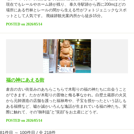
現在でもレールやホーム跡が残り、 泰久寺駅跡から西に200mほどの
場所にある竹林とレールの間から生える竹がフォトジェニックなスポ
ットとして人気です。 廃線跡観光案内所から徒歩15分。
POSTED on 2026/05/14
福の神にあえる街
倉吉の古い街並みのあちらこちらで木彫りの福の神たちに出会うこと
ができます。たかが木彫りの置物と侮る事なかれ。白壁土蔵群の火災
から元帥酒造の店舗を護った福禄寿や、子宝を授かったという話しも
ある福狸など、嘘か誠かいろんな逸話が生まれている福の神たち。実
際に触れて、その“御利益”と“笑顔”をお土産にどうぞ。
POSTED on 2026/05/14
81件目 ～ 100件目 / 全 218件