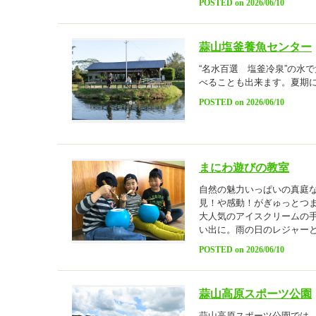
POSTED on 2026/06/10
蒜山塩釜養魚センター
“名水百選 塩釜冷泉”の水
べることも出来ます。夏期
POSTED on 2026/06/10
まにわ遊びの教室
自然の魅力いっぱいの真庭
見！や感動！がぎゅっとつ
大人気のアイスクリームの
い出に。雨の日のレジャー
POSTED on 2026/06/10
蒜山高原スポーツ公園
蒜山高原スポーツ公園では