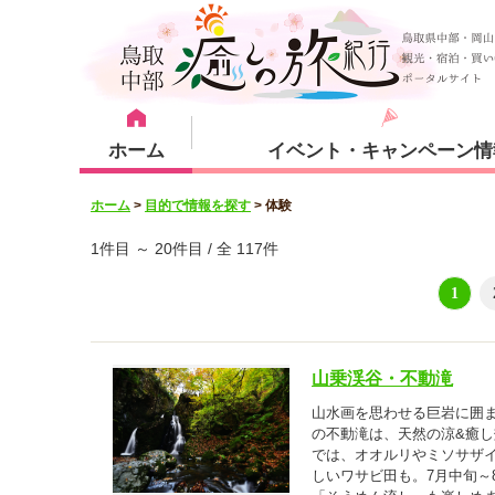
ホーム
イベント・キャンペーン情
ホーム
>
目的で情報を探す
>
体験
宿泊・体験メニュー
観光スポット
1件目 ～ 20件目 / 全 117件
1
宿泊プラン
倉吉市
山乗渓谷・不動滝
山水画を思わせる巨岩に囲ま
湯梨浜町
の不動滝は、天然の涼&癒
では、オオルリやミソサザ
しいワサビ田も。7月中旬～