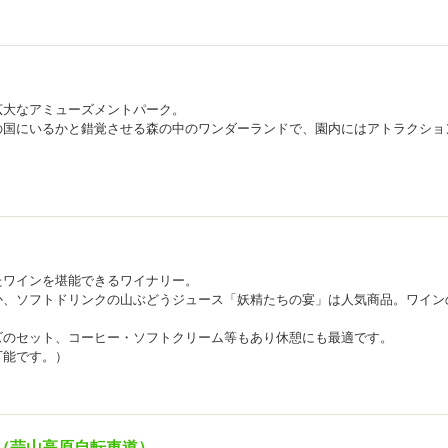
広大なアミューズメントパーク。
の国にいるかと錯覚させる森の中のワンダーランドで、園内にはアトラクショ
たワインを堪能できるワイナリー。
か、ソフトドリンクの山ぶどうジュース「妖精たちの宴」は人気商品。ワイン
。
ズのセット、コーヒー・ソフトクリーム等もあり休憩にも最適です。
可能です。）
（蒜山高原自転車道）