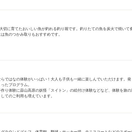
で大切に育てたおいしい魚が釣れる釣り堀です。釣りたての魚を炭火で焼いて
には魚のつかみ取りもおすすめです。
ならではなの体験がいっぱい！大人も子供も一緒に楽しんでいただけます。発
まったプログラム。
手作り体験に蒜山高原の妖怪「スイトン」の絵付け体験などなど、体験を旅の
としてのご利用も増えています。
、グラウンドゴルフ、体育館、野球・サッカー場、テニスコートなどのスポー