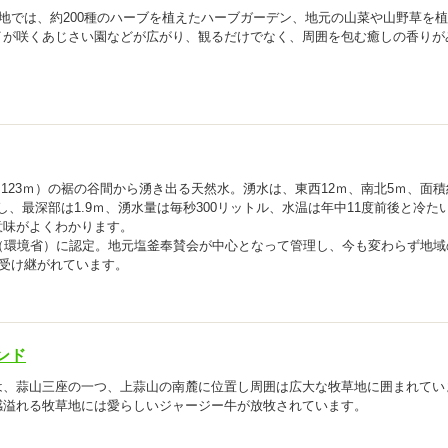
敷地では、約200種のハーブを植えたハーブガーデン、地元の山菜や山野草を
イが咲くあじさい園などが広がり、観るだけでなく、周囲を包む癒しの香りが
。
,123ｍ）の裾の谷間から湧き出る天然水。湧水は、東西12ｍ、南北5ｍ、面積
し、最深部は1.9ｍ、湧水量は毎秒300リットル、水温は年中11度前後と冷た
意味がよくわかります。
（環境省）に認定。地元塩釜奉賛会が中心となって管理し、今も変わらず地域
て受け継がれています。
ンド
は、蒜山三座の一つ、上蒜山の南麓に位置し周囲は広大な牧草地に囲まれてい
感溢れる牧草地には愛らしいジャージー牛が放牧されています。