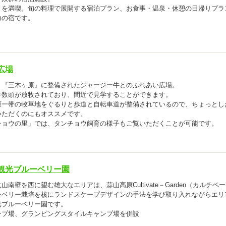
トを満喫。旬の料理で展開する宿泊プラン、お食事・温泉・休憩の日帰りプラ
力の宿です。
広場
ト『三木ヶ原』に整備されたジャージー牛とのふれあい広場。
牛数頭が放牧されており、間近で見学することができます。
原一帯の牧草地をぐるりと歩道と自転車道が整備されているので、ちょっとし
いただくのにもオススメです。
チョウの里」では、タンチョウ飼育の様子もご覧いただくことが可能です。
観光ブルーベリー園
南壁を西に望む雄大なエリアは、蒜山高原Cultivate－Garden（カルチベ
ーベリー栽培を核にランドスケープデザインの手法を学び取り入れながらエリ
光ブルーベリー園です。
ンプ場、グランピングスタイルキャンプ場を併設