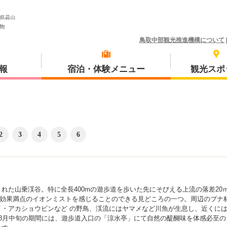
鳥取中部観光推進機構について
報
宿泊・体験メニュー
観光スポ
2
3
4
5
6
体験プラン
琴浦町
れた山乗渓谷。特に全長400mの遊歩道を歩いた先にそびえる上流の落差20
三朝町
し効果満点のイオンミストを感じることのできる見どころの一つ。周辺のブナ
イ・アカショウビンなど の野鳥、渓流にはヤマメなど川魚が生息し、近くに
8月中旬の期間には、遊歩道入口の「涼水亭」にて自然の醍醐味を体感必至の