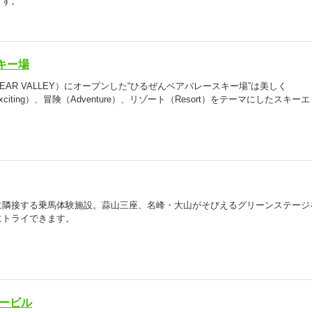
ます。
キー場
AR VALLEY）にオープンした“ひるぜんベアバレースキー場”は美しく
Exciting）、冒険（Adventure）、リゾート（Resort）をテーマにしたスキー
に隣接する乗馬体験施設。蒜山三座、名峰・大山がそびえるグリーンステージ
にトライできます。
ハービル