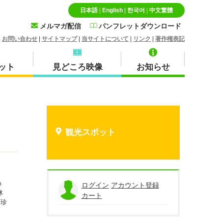
日本語
|
English
|
한국어
|
中文繁體
メルマガ配信
パンフレットダウンロード
|
お問い合わせ
|
サイトマップ
|
当サイトについて
|
リンク
|
著作権表記
ット
見どころ映像
お知らせ
特産品・お土産品
北栄町
観光スポット
ｍ
蒜山
ログイン
アカウント登録
林
カート
は珍