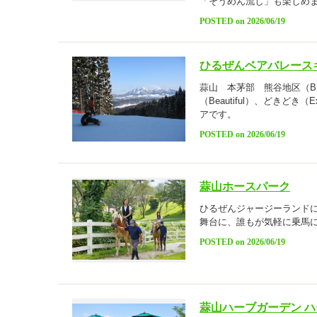
「そうめん流し」も楽しめ
POSTED on 2026/06/19
ひるぜんベアバレース
蒜山 本茅部 熊谷地区（BE
（Beautiful）、どきどき（
アです。
POSTED on 2026/06/19
蒜山ホースパーク
ひるぜんジャージーランド
舞台に、誰もが気軽に乗馬
POSTED on 2026/06/19
蒜山ハーブガーデン 