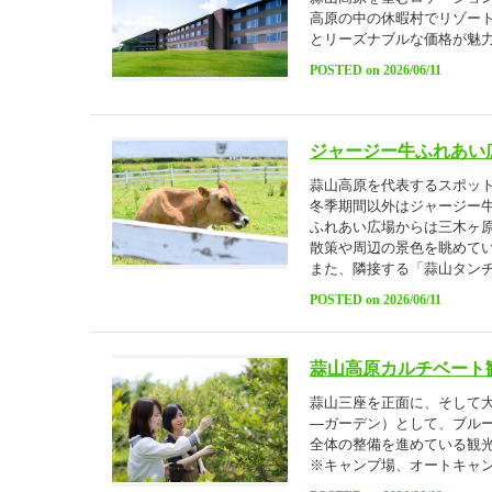
高原の中の休暇村でリゾー
とリーズナブルな価格が魅
POSTED on 2026/06/11
ジャージー牛ふれあい
蒜山高原を代表するスポッ
冬季期間以外はジャージー
ふれあい広場からは三木ヶ
散策や周辺の景色を眺めて
また、隣接する「蒜山タン
POSTED on 2026/06/11
蒜山高原カルチベート
蒜山三座を正面に、そして大山
―ガーデン）として、ブル
全体の整備を進めている観
※キャンプ場、オートキャ