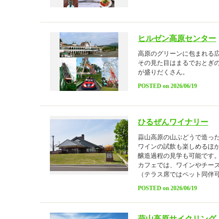
ヒルゼン高原センター
高原のグリーンに包まれる
その見た目はまるでおとぎ
が盛りだくさん。
POSTED on 2026/06/19
ひるぜんワイナリー
蒜山高原の山ぶどうで造っ
ワインの試飲も楽しめるほ
醸造過程の見学も可能です
カフェでは、ワインやチー
（テラス席ではペット同伴
POSTED on 2026/06/19
蒜山高原サイクリング