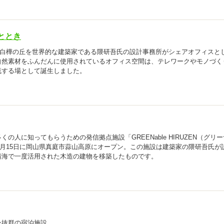
ととき
ウス白樺の丘を世界的な建築家である隈研吾氏の設計事務所がシェアオフィスと
自然素材をふんだんに使用されているオフィス空間は、テレワークやモノづく
流する場として誕生しました。
の人に知ってもらうための発信拠点施設「GREENable HIRUZEN（グリー
年7月15日に岡山県真庭市蒜山高原にオープン。この施設は建築家の隈研吾氏が
晴海で一度活用された木造の建物を移築したものです。
ン抜群の宿泊施設。