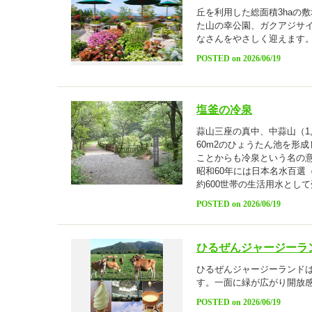
丘を利用した総面積3haの
た山の幸公園、ガクアジサ
なさんをやさしく迎えます
POSTED on 2026/06/19
塩釜の冷泉
蒜山三座の真中、中蒜山（1
60m2のひょうたん池を形成
ことからも冷泉という名の
昭和60年には日本名水百選
約600世帯の生活用水とし
POSTED on 2026/06/19
ひるぜんジャージーラ
ひるぜんジャージーランド
す。一面に緑が広がり開放
POSTED on 2026/06/19