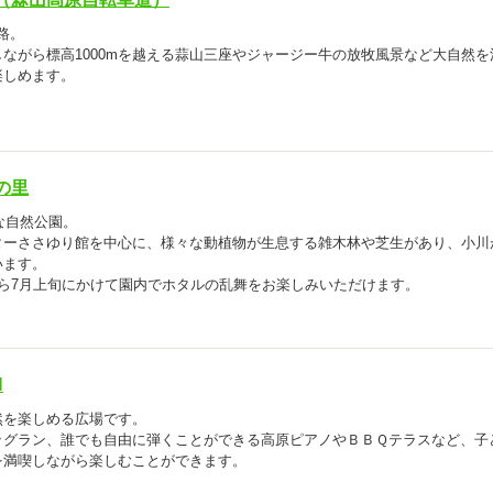
路。
ながら標高1000mを越える蒜山三座やジャージー牛の放牧風景など大自然を
楽しめます。
の里
な自然公園。
ターささゆり館を中心に、様々な動植物が生息する雑木林や芝生があり、小川
います。
ら7月上旬にかけて園内でホタルの乱舞をお楽しみいただけます。
N
然を楽しめる広場です。
ッグラン、誰でも自由に弾くことができる高原ピアノやＢＢＱテラスなど、子
を満喫しながら楽しむことができます。