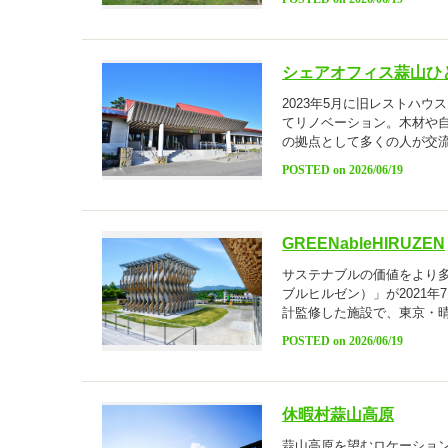
シェアオフィス蒜山ひ
2023年5月に旧レストハ
てリノベーション。木材や
の拠点として多くの人が交
POSTED on 2026/06/19
GREENableHIRUZEN
サステナブルの価値をより多く
ブルヒルゼン）」が2021
計監修した施設で、東京・
POSTED on 2026/06/19
休暇村蒜山高原
蒜山高原を望むロケーショ