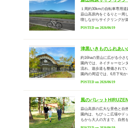
１周約30kmの自転車専用道
蒜山高原内をぐるりと一周し
喫しながらサイクリングが
POSTED on 2026/06/19
津黒いきものふれあい
約16haの里山に広がる小さ
園内では、ネイチャーセン
流れ、遊歩道も整備されて
園内の周辺では、6月下旬か
POSTED on 2026/06/19
風のパレットHIRUZE
蒜山高原の広大な景色と自
園内は、ちびっこ広場やド
もから大人の方まで、自然
POSTED on 2026/06/19