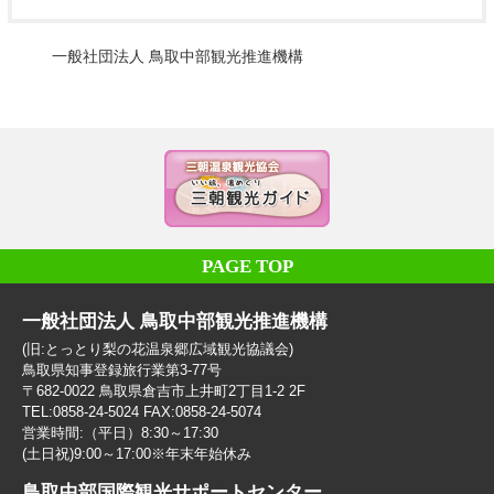
一般社団法人 鳥取中部観光推進機構
PAGE TOP
一般社団法人 鳥取中部観光推進機構
(旧:とっとり梨の花温泉郷広域観光協議会)
鳥取県知事登録旅行業第3-77号
〒682-0022 鳥取県倉吉市上井町2丁目1-2 2F
TEL:0858-24-5024 FAX:0858-24-5074
営業時間:（平日）8:30～17:30
(土日祝)9:00～17:00※年末年始休み
鳥取中部国際観光サポートセンター