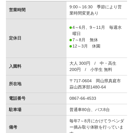
9:00～16:30 季節により営
営業時間
業時間変更あり
4～6月、9～11月 毎週水
曜日
定休日
7～8月 無休
12～3月 休園
大人 300円 / 中・高生
入園料
200円 / 小学生 無料
〒717-0604 岡山県真庭市
所在地
蒜山西茅部1480-64
電話番号
0867-66-4533
駐車場
普通車80台、バス8台
毎年7～8月にかけてラベンダ
備考
ー摘み取り体験を行っていま