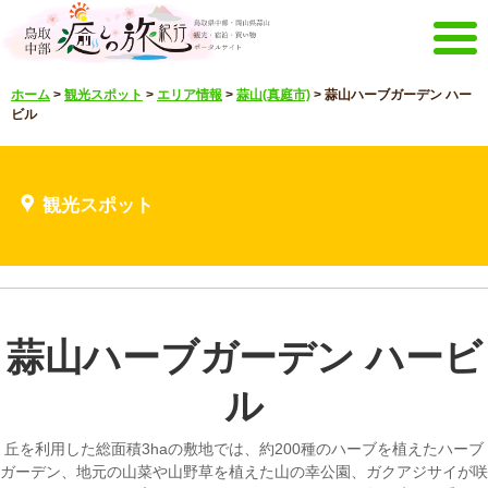
メニュー
ホーム
>
観光スポット
>
エリア情報
>
蒜山(真庭市)
>
蒜山ハーブガーデン ハー
ホーム
イベントキャンペーン
ビル
宿泊・体験メニュー
観光スポット
見どころ映像
お知らせ
観光スポット
言語選択
English
한국어
中文繁體
メルマガ&パンフレット
蒜山ハーブガーデン ハービ
メルマガ配信
パンフレット
ル
その他のメニュー
鳥取中部観光推進機構
お問い合わせ
丘を利用した総面積3haの敷地では、約200種のハーブを植えたハーブ
ガーデン、地元の山菜や山野草を植えた山の幸公園、ガクアジサイが咲
サイトマップ
当サイトについて