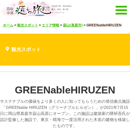
メニュー
ホーム
>
観光スポット
>
エリア情報
>
蒜山(真庭市)
>
GREENableHIRUZEN
ホーム
イベントキャンペーン
宿泊・体験メニュー
観光スポット
観光スポット
見どころ映像
お知らせ
言語選択
English
한국어
中文繁體
GREENableHIRUZEN
メルマガ&パンフレット
メルマガ配信
パンフレット
サステナブルの価値をより多くの人に知ってもらうための発信拠点施設
その他のメニュー
「GREENable HIRUZEN（グリーナブルヒルゼン）」が2021年7月15
日に岡山県真庭市蒜山高原にオープン。この施設は建築家の隈研吾氏が
鳥取中部観光推進機構
お問い合わせ
設計監修した施設で、東京・晴海で一度活用された木造の建物を移築し
たものです。
サイトマップ
当サイトについて