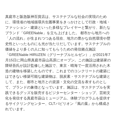
真庭市と阪急阪神百貨店は、サステナブルな社会の実現のため
に、環境省の地域循環共生圏事業をきっかけとして行政・地域・
ファッション・建築といった多様なプレイヤーと繋がり、新たな
ブランド「GREENable」を立ち上げました。 都市から地方への
「人の流れ」が生まれつつある現在、地方の豊かな自然環境や歴
史性といったものにも光が当たりだしています。サステナブルの
価値をより多くの人に知ってもらうための発信拠点施設
「GREENable HIRUZEN（グリーナブルヒルゼン）」が2021年7
月15日に岡山県真庭市蒜山高原にオープン。この施設は建築家の
隈研吾氏が設計監修した施設で、東京・晴海で一度活用された木
造の建物を移築したものです。これまでのコンクリートの建築に
はできない移築可能な建築物は、脱炭素・サステナブルな建築と
して、また、都市と地方との資源・文化の交流を表すものとし
て、ブランドの象徴となっています。施設は、サステナブルを実
践できるグッズを販売するビジターセンター・ショップ、芸術文
化を発信する真庭市蒜山ミュージアム、体験プログラムを提供す
るサイクリングセンター、CLTパビリオン『風の葉』から構成さ
れています。