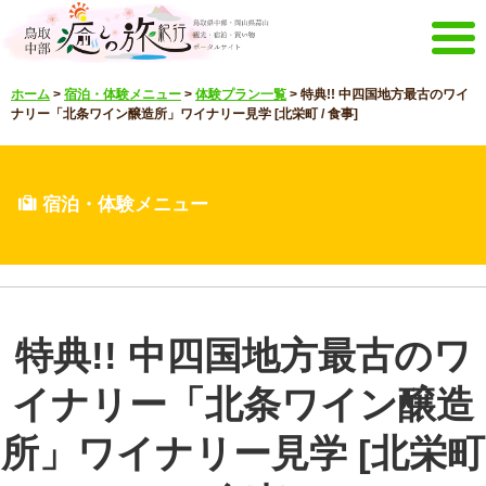
メニュー
ホーム
>
宿泊・体験メニュー
>
体験プラン一覧
>
特典!! 中四国地方最古のワイ
ホーム
イベントキャンペーン
ナリー「北条ワイン醸造所」ワイナリー見学 [北栄町 / 食事]
宿泊・体験メニュー
観光スポット
見どころ映像
お知らせ
宿泊・体験メニュー
言語選択
English
한국어
中文繁體
メルマガ&パンフレット
特典!! 中四国地方最古のワ
メルマガ配信
パンフレット
イナリー「北条ワイン醸造
その他のメニュー
鳥取中部観光推進機構
お問い合わせ
所」ワイナリー見学 [北栄町
サイトマップ
当サイトについて