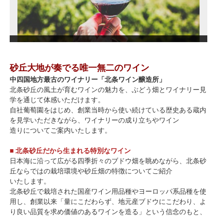
砂丘大地が奏でる唯一無二のワイン
中四国地方最古のワイナリー「北条ワイン醸造所」
北条砂丘の風土が育むワインの魅力を、ぶどう畑とワイナリー見
学を通じて体感いただけます。
自社葡萄園をはじめ、創業当時から使い続けている歴史ある蔵内
を見学いただきながら、ワイナリーの成り立ちやワイン
造りについてご案内いたします。
■ 北条砂丘だから生まれる特別なワイン
日本海に沿って広がる四季折々のブドウ畑を眺めながら、北条砂
丘ならではの栽培環境や砂丘畑の特徴についてご紹介
いたします。
北条砂丘で栽培された国産ワイン用品種やヨーロッパ系品種を使
用し、創業以来「量にこだわらず、地元産ブドウにこだわり、よ
り良い品質を求め価値のあるワインを造る」という信念のもと、