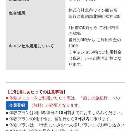
株式会社北条ワイン醸造所
集合場所
鳥取県東伯郡北栄町松神608
1日前の0時から ご利用料金
の50%
当日の0時から ご利用料金の
キャンセル規定について
100%
※キャンセル料はご利用料金
（税込）からの割合計算にな
ります。
【ご利用にあたっての注意事項】
■ 体験メニューをご利用いただく際は、「癒しの旅紀行」への
会員登録
（無料）が必要となります。
■ 体験プランは利用希望日の
10日前
までにお申し込みください。
■ 体験プランの利用日は、宿泊日から
3日以内
に限ります。
■ 体験プランは、1予約につきお一人様1プランまでお申し込みい
ただけます（連泊の場合も1プランまで）。