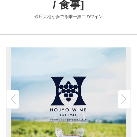
/ 食事]
リンク
著作権表記
砂丘大地が奏でる唯一無二のワイン