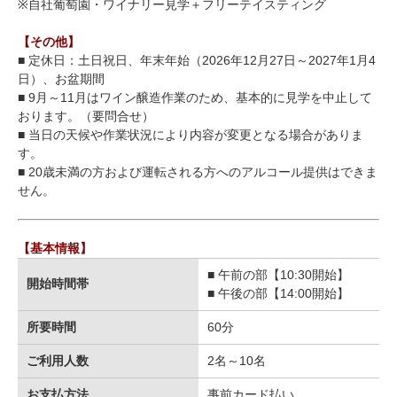
※自社葡萄園・ワイナリー見学＋フリーテイスティング
【その他】
■ 定休日：土日祝日、年末年始（2026年12月27日～2027年1月4
日）、お盆期間
■ 9月～11月はワイン醸造作業のため、基本的に見学を中止して
おります。（要問合せ）
■ 当日の天候や作業状況により内容が変更となる場合がありま
す。
■ 20歳未満の方および運転される方へのアルコール提供はできま
せん。
【基本情報】
■ 午前の部【10:30開始】
開始時間帯
■ 午後の部【14:00開始】
所要時間
60分
ご利用人数
2名～10名
お支払方法
事前カード払い