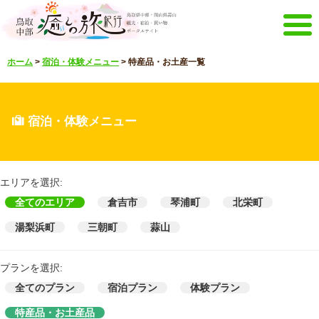
メニュー
ホーム
>
宿泊・体験メニュー
>
特産品・お土産一覧
ホーム
イベントキャンペーン
宿泊・体験メニュー
観光スポット
宿泊・体験メニュー
見どころ映像
お知らせ
言語選択
English
한국어
エリアを選択:
中文繁體
全てのエリア
倉吉市
琴浦町
北栄町
メルマガ&パンフレット
湯梨浜町
三朝町
蒜山
メルマガ配信
パンフレット
その他のメニュー
プランを選択:
鳥取中部観光推進機構
お問い合わせ
全てのプラン
宿泊プラン
体験プラン
サイトマップ
当サイトについて
特産品・お土産品