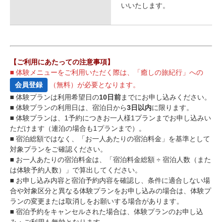
いいたします。
【ご利用にあたっての注意事項】
■ 体験メニューをご利用いただく際は、「癒しの旅紀行」への
会員登録
（無料）が必要となります。
■ 体験プランは利用希望日の
10日前
までにお申し込みください。
■ 体験プランの利用日は、宿泊日から
3日以内
に限ります。
■ 体験プランは、1予約につきお一人様1プランまでお申し込みい
ただけます（連泊の場合も1プランまで）。
■ 宿泊総額ではなく、「お一人あたりの宿泊料金」を基準として
対象プランをご確認ください。
■ お一人あたりの宿泊料金は、「宿泊料金総額 ÷ 宿泊人数（また
は体験予約人数）」で算出してください。
■ お申し込み内容と宿泊予約内容を確認し、条件に適合しない場
合や対象区分と異なる体験プランをお申し込みの場合は、体験プ
ランの変更または取消しをお願いする場合があります。
■ 宿泊予約をキャンセルされた場合は、体験プランのお申し込
み・ご利用も無効となります。