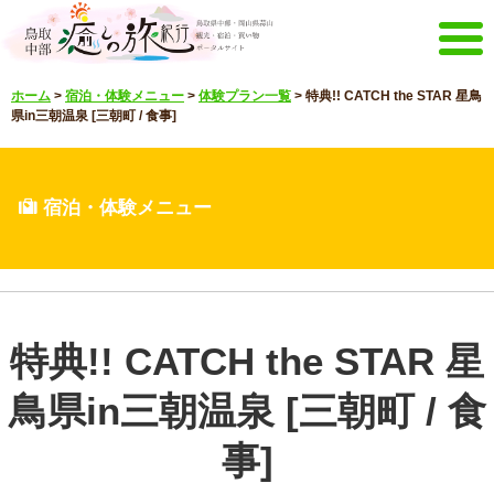
メニュー
ホーム
>
宿泊・体験メニュー
>
体験プラン一覧
>
特典!! CATCH the STAR 星鳥
ホーム
イベントキャンペーン
県in三朝温泉 [三朝町 / 食事]
宿泊・体験メニュー
観光スポット
見どころ映像
お知らせ
宿泊・体験メニュー
言語選択
English
한국어
中文繁體
メルマガ&パンフレット
特典!! CATCH the STAR 星
メルマガ配信
パンフレット
鳥県in三朝温泉 [三朝町 / 食
その他のメニュー
鳥取中部観光推進機構
お問い合わせ
事]
サイトマップ
当サイトについて