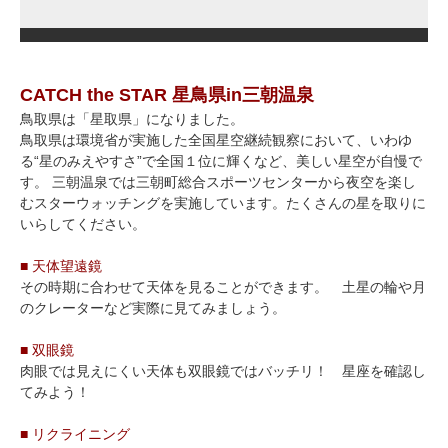
CATCH the STAR 星鳥県in三朝温泉
鳥取県は「星取県」になりました。
鳥取県は環境省が実施した全国星空継続観察において、いわゆ
る“星のみえやすさ”で全国１位に輝くなど、美しい星空が自慢で
す。 三朝温泉では三朝町総合スポーツセンターから夜空を楽し
むスターウォッチングを実施しています。たくさんの星を取りに
いらしてください。
■ 天体望遠鏡
その時期に合わせて天体を見ることができます。 土星の輪や月
のクレーターなど実際に見てみましょう。
■ 双眼鏡
肉眼では見えにくい天体も双眼鏡ではバッチリ！ 星座を確認し
てみよう！
■ リクライニング