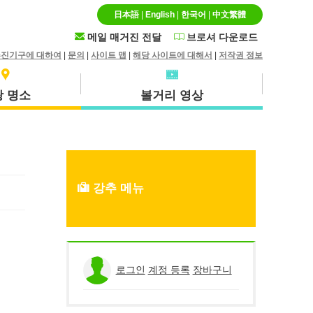
日本語
|
English
|
한국어
|
中文繁體
메일 매거진 전달
브로셔 다운로드
추진기구에 대하여
|
문의
|
사이트 맵
|
해당 사이트에 대해서
|
저작권 정보
 명소
볼거리 영상
특산품 · 기념품
호쿠에이정
강추 메뉴
히루젠
로그인
계정 등록
장바구니