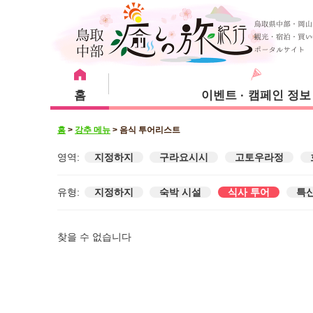
홈
이벤트 · 캠페인 정보
홈
>
강추 메뉴
>
음식 투어리스트
강추 메뉴
관광 명소
영역:
지정하지
구라요시시
고토우라정
숙박 시설
구라요시시
유형:
지정하지
숙박 시설
식사 투어
특산
찾을 수 없습니다
유리하마정