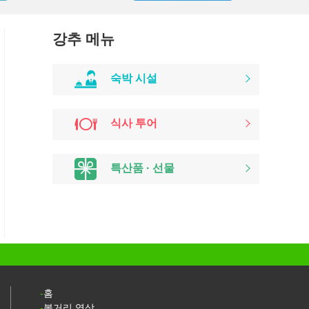
강추 메뉴
숙박 시설
식사 투어
특산품 · 선물
홈
볼거리 영상