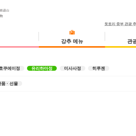
돗토리 중부 관광 
강추 메뉴
관광
호쿠에이정
유리하마정
미사사정
히루젠
식사 투어
고토우라정
품 · 선물
미사사정