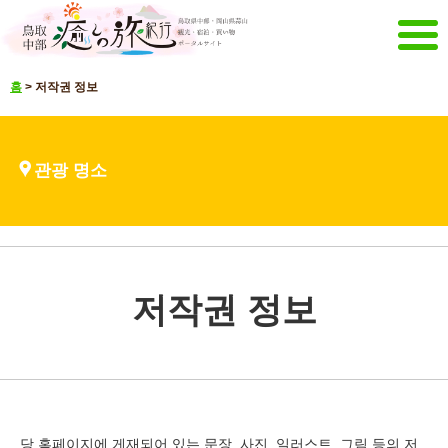
메뉴
홈
>
저작권 정보
홈
이벤트,캠페인
추천 메뉴
관광 명소
관광 명소
관광 명소 소개(영상)
언어 선택
日本語
English
한국어
中文繁體
저작권 정보
매거진&팸플릿
메일로 정보 받기
팸플릿
기타 메뉴
돗토리 중부 관광 추진기구
문의
사이트 맵
해당 사이트에 대해서
당 홈페이지에 게재되어 있는 문장, 사진, 일러스트, 그림 등의 저