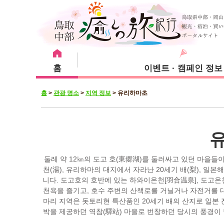
홈
이벤트 · 캠페인 정보
홈
>
관광 명소
>
지역 정보
>
유리하마초
강추 메뉴
관광 명소
숙박 시설
쿠라요시시
둘레 약 12㎞의 도고 호(東郷湖)를 둘러싸고 있던 마을
천(湯), 유리하마의 대지에서 자라난 20세기 배(梨), 일
니다. 도고호의 호반에 있는 하와이온천[羽合温泉], 도고온
유리하마초
천욕을 즐기고, 호수 주변의 산책로를 거닐거나 자전거를 
마리 지역은 돗토리현 특산품인 20세기 배의 산지로 일본 
박을 제공하던 역참(驛站) 마을로 번창하던 당시의 풍경이 