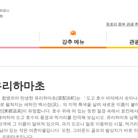
돗토리 중부 관광 
강추 메뉴
관광
식사 투어
고토우라초
유리하마초
들이 합병되어 탄생한 유리하마초(湯梨浜町)는 「도고 호수 바닥에서 솟아나
본해로 펼쳐지는 새하얀 백사장(浜)」의 지역 특색을 살려 새로운 이름이 붙
천[東郷温泉]이 유명합니다. 호수 위에 떠 있는 듯한 절경 속에서 료칸에서
미사사초
대여하여 도고 호수의 풍경과 먹거리를 만끽해 보십시오. 유리하마초 남쪽
전국에 그 이름이 알려져 있으며, 과거 도모나 말로 이동하던 시절, 먹거리
남아 있는 작은 어촌마을입니다. 또한, 그라운드 골프의 발상지가 바로 이
리하마초입니다.