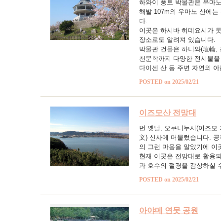
하와이 풍토 박물관은 우마노
해발 107m의 우마노 산에는
다.
이곳은 하시바 히데요시가 돗
장소로도 알려져 있습니다.
박물관 건물은 하니와(埴輪, 
천문학까지 다양한 전시물을 
다이센 산 등 주변 자연의 아
POSTED on 2025/02/21
이즈모산 전망대
먼 옛날, 오쿠니누시(이즈모
文) 신사에 머물렀습니다. 
의 그런 마음을 알았기에 이
현재 이곳은 전망대로 활용되
과 호수의 절경을 감상하실 
POSTED on 2025/02/21
아야메 연못 공원