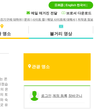
日本語
|
English
한국어
|
메일 매거진 전달
브로셔 다운로드
추진기구에 대하여
|
문의
|
사이트 맵
|
해당 사이트에 대해서
|
저작권 정보
 명소
볼거리 영상
특산품 · 기념품
호쿠에이초
관광 명소
는 온
여졌습
의 온
히루젠(마니와시)
의 토
로그인
계정 등록
장바구니
와 숙
곳 유