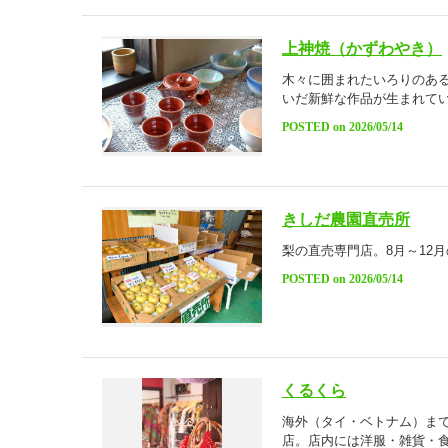
上神焼（かずわやき）
木々に囲まれたいろりのあ
いだ新鮮な作品が生まれてい
POSTED on 2026/05/14
きしだ農園直売所
梨の直売専門店。8月～12
POSTED on 2026/05/14
くるくら
海外（タイ・ベトナム）ま
店。店内には洋服・雑貨・