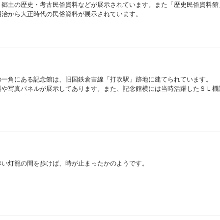
、郷土の歴史・考古民俗資料などが展示されています。また「歴史民俗資料館
明治から大正時代の民俗資料が展示されています。
の一角にある記念館は、旧国鉄倉吉線「打吹駅」跡地に建てられています。
料や写真パネルが展示してあります。また、記念館横には当時活躍したＳＬ機
赤い灯籠の間を歩けば、時が止まったかのようです。