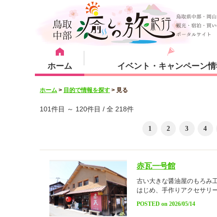
ホーム
イベント・キャンペーン情
ホーム
>
目的で情報を探す
>
見る
宿泊・体験メニュー
観光スポット
101件目 ～ 120件目 / 全 218件
1
2
3
4
宿泊プラン
倉吉市
赤瓦一号館
古い大きな醤油屋のもろみ
湯梨浜町
はじめ、手作りアクセサリ
POSTED on 2026/05/14