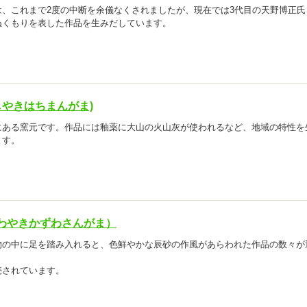
、これまで2度の中断を余儀なくされましたが、現在では3代目の天野博正氏
ぬくもりを表した作品を生みだしています。
しやきはちまんがま)
にある窯元です。作品には釉薬に大山の火山灰が使われるなど、地域の特性を
ます。
わやきかずわさんがま）
物の中に足を踏み入れると、色鮮やかな辰砂の作風があらわれた作品の数々が
売されています。