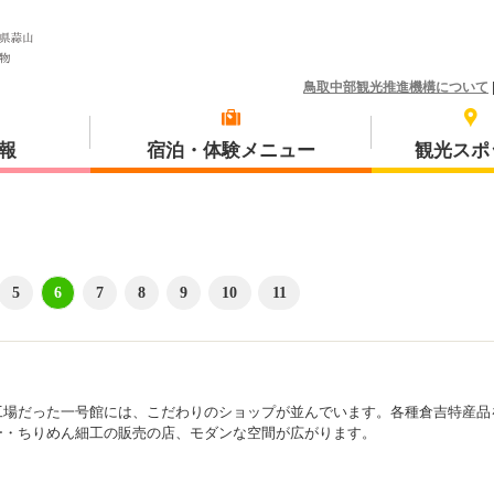
鳥取中部観光推進機構について
報
宿泊・体験メニュー
観光スポ
5
6
7
8
9
10
11
体験プラン
琴浦町
工場だった一号館には、こだわりのショップが並んでいます。各種倉吉特産品
三朝町
ー・ちりめん細工の販売の店、モダンな空間が広がります。