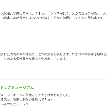
る天然還元水白山命水は、ミネラルバランスが良く、天然で還元力があり、天
白山命水（冷鉱泉水）はあなたの体を内側から健康にしてくれる天然水です。
囲まれた倉吉の西の地域に、七つの窯元があります。いずれの陶芸家も地域と
くもりのある個性豊かな作品を生み出しています。
ィギュアミュージアム
舎が、フィギュアの聖地として生まれ変わりました。
れるほか、実際に制作の体験もできます。
ているので要チェック！