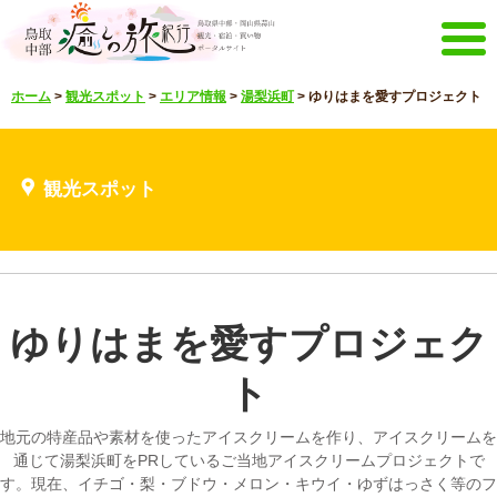
メニュー
ホーム
>
観光スポット
>
エリア情報
>
湯梨浜町
>
ゆりはまを愛すプロジェクト
ホーム
イベントキャンペーン
宿泊・体験メニュー
観光スポット
観光スポット
見どころ映像
お知らせ
言語選択
English
한국어
中文繁體
ゆりはまを愛すプロジェク
メルマガ&パンフレット
メルマガ配信
パンフレット
ト
その他のメニュー
地元の特産品や素材を使ったアイスクリームを作り、アイスクリームを
鳥取中部観光推進機構
お問い合わせ
通じて湯梨浜町をPRしているご当地アイスクリームプロジェクトで
す。現在、イチゴ・梨・ブドウ・メロン・キウイ・ゆずはっさく等のフ
サイトマップ
当サイトについて