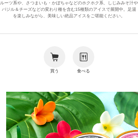
ルーツ系や、さつまいも・かぼちゃなどのホクホク系、しじみみそ汁や
リンク
バジル＆チーズなどの変わり種を含む15種類のアイスで展開中。足湯
著作権表記
を楽しみながら、美味しい絶品アイスをご堪能ください。
買う
食べる