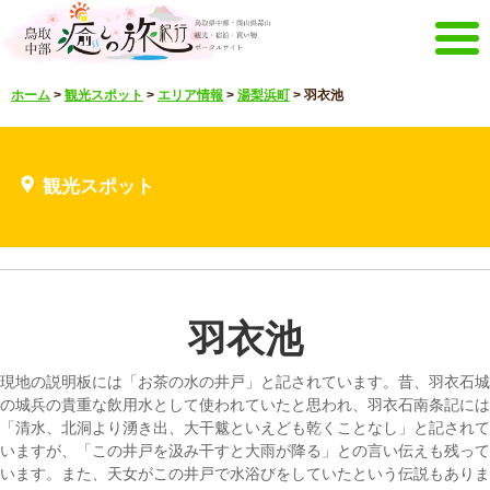
メニュー
ホーム
>
観光スポット
>
エリア情報
>
湯梨浜町
>
羽衣池
ホーム
イベントキャンペーン
宿泊・体験メニュー
観光スポット
観光スポット
見どころ映像
お知らせ
言語選択
English
한국어
中文繁體
羽衣池
メルマガ&パンフレット
メルマガ配信
パンフレット
現地の説明板には「お茶の水の井戸」と記されています。昔、羽衣石城
その他のメニュー
の城兵の貴重な飲用水として使われていたと思われ、羽衣石南条記には
「清水、北洞より湧き出、大干魃といえども乾くことなし」と記されて
鳥取中部観光推進機構
お問い合わせ
いますが、「この井戸を汲み干すと大雨が降る」との言い伝えも残って
います。また、天女がこの井戸で水浴びをしていたという伝説もありま
サイトマップ
当サイトについて