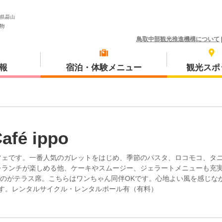
鳥取中部観光推進機構について
報
宿泊・体験メニュー
観光スポ
体験プラン
琴浦町
afé ippo
フェです。一番人気のガレットをはじめ、季節のパスタ、ロコモコ、タ
レランチが楽しめる他、ケーキやスムージー、ジェラートメニューも充
のがテラス席。こちらはワンちゃん同伴OKです。心地よい風を感じな
三朝町
す。レンタルサイクル・レンタルポール有（有料）