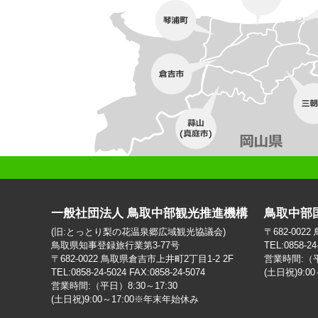
一般社団法人 鳥取中部観光推進機構
鳥取中部
(旧:とっとり梨の花温泉郷広域観光協議会)
〒682-002
鳥取県知事登録旅行業第3-77号
TEL:0858-24
〒682-0022 鳥取県倉吉市上井町2丁目1-2 2F
営業時間:（平日
TEL:0858-24-5024 FAX:0858-24-5074
(土日祝)9:0
営業時間:（平日）8:30～17:30
(土日祝)9:00～17:00※年末年始休み