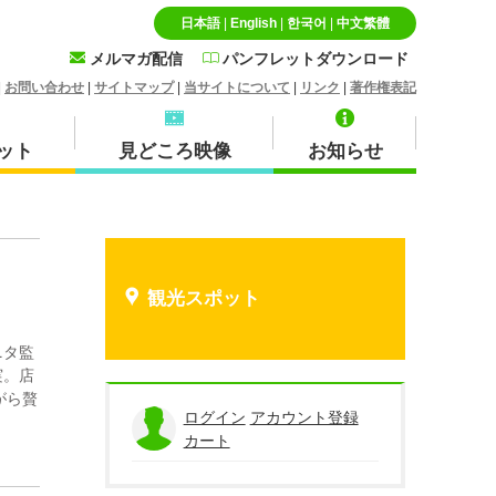
日本語
|
English
|
한국어
|
中文繁體
メルマガ配信
パンフレットダウンロード
|
お問い合わせ
|
サイトマップ
|
当サイトについて
|
リンク
|
著作権表記
ット
見どころ映像
お知らせ
特産品・お土産品
北栄町
観光スポット
ニタ監
実。店
がら贅
蒜山
ログイン
アカウント登録
カート