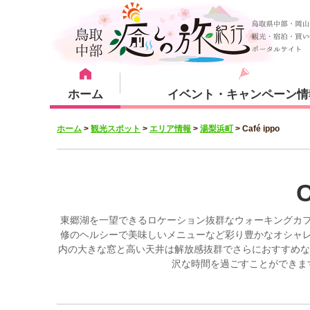
ホーム
イベント・キャンペーン情
ホーム
>
観光スポット
>
エリア情報
>
湯梨浜町
>
Café ippo
宿泊・体験メニュー
観光スポット
宿泊プラン
倉吉市
C
東郷湖を一望できるロケーション抜群なウォーキングカ
修のヘルシーで美味しいメニューなど彩り豊かなオシャ
内の大きな窓と高い天井は解放感抜群でさらにおすすめな
湯梨浜町
沢な時間を過ごすことができま