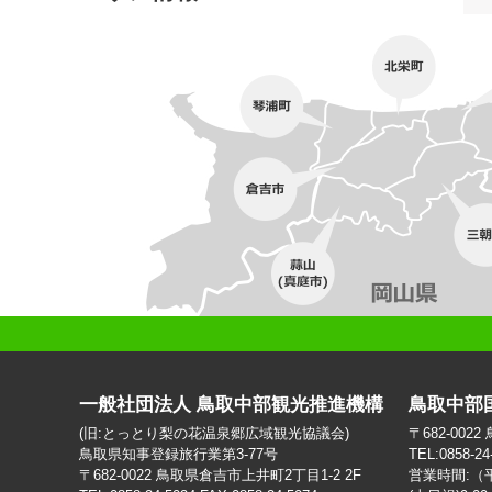
一般社団法人 鳥取中部観光推進機構
鳥取中部
(旧:とっとり梨の花温泉郷広域観光協議会)
〒682-002
鳥取県知事登録旅行業第3-77号
TEL:0858-24
〒682-0022 鳥取県倉吉市上井町2丁目1-2 2F
営業時間:（平日