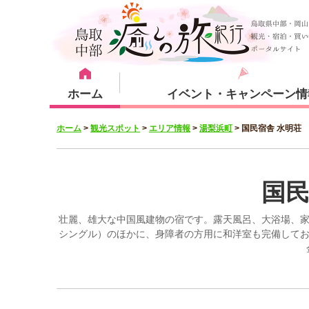
ホーム
イベント・キャンペーン情
ホーム
>
観光スポット
>
エリア情報
>
湯梨浜町
>
国民宿舎 水明荘
宿泊・体験メニュー
観光スポット
宿泊プラン
倉吉市
国民
壮麗、雄大な中国風建物の宿です。露天風呂、大浴場、家
シングル）のほかに、身障者の方用に和洋室も完備してお
湯梨浜町