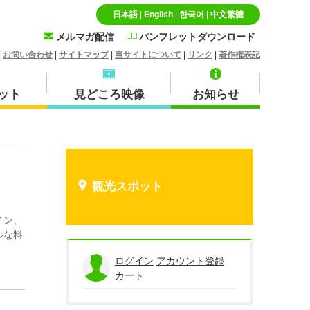
日本語
|
English
|
한국어
|
中文繁體
メルマガ配信
パンフレットダウンロード
|
お問い合わせ
|
サイトマップ
|
当サイトについて
|
リンク
|
著作権表記
ット
見どころ映像
お知らせ
特産品・お土産品
北栄町
観光スポット
イン、
ルな料
蒜山
ログイン
アカウント登録
カート