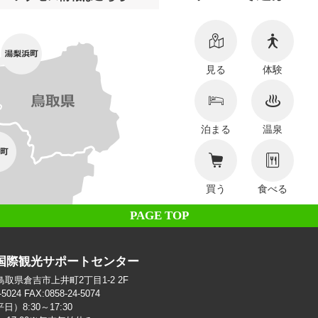
見る
体験
泊まる
温泉
買う
食べる
PAGE TOP
国際観光サポートセンター
2 鳥取県倉吉市上井町2丁目1-2 2F
-5024 FAX:0858-24-5074
）8:30～17:30