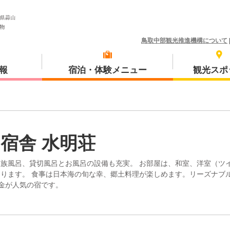
鳥取中部観光推進機構について
報
宿泊・体験メニュー
観光スポ
体験プラン
琴浦町
宿舎 水明荘
族風呂、貸切風呂とお風呂の設備も充実。 お部屋は、和室、洋室（ツ
ります。 食事は日本海の旬な幸、郷土料理が楽しめます。リーズナブ
金が人気の宿です。
三朝町