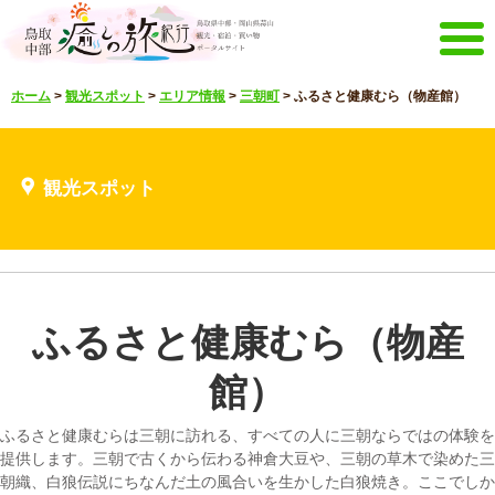
メニュー
ホーム
>
観光スポット
>
エリア情報
>
三朝町
>
ふるさと健康むら（物産館）
ホーム
イベントキャンペーン
宿泊・体験メニュー
観光スポット
観光スポット
見どころ映像
お知らせ
言語選択
English
한국어
中文繁體
ふるさと健康むら（物産
メルマガ&パンフレット
メルマガ配信
パンフレット
館）
その他のメニュー
ふるさと健康むらは三朝に訪れる、すべての人に三朝ならではの体験を
鳥取中部観光推進機構
お問い合わせ
提供します。三朝で古くから伝わる神倉大豆や、三朝の草木で染めた三
朝織、白狼伝説にちなんだ土の風合いを生かした白狼焼き。ここでしか
サイトマップ
当サイトについて