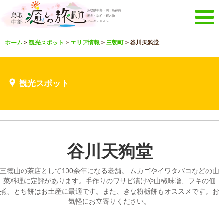
メニュー
ホーム
>
観光スポット
>
エリア情報
>
三朝町
>
谷川天狗堂
ホーム
イベントキャンペーン
宿泊・体験メニュー
観光スポット
観光スポット
見どころ映像
お知らせ
言語選択
English
한국어
中文繁體
谷川天狗堂
メルマガ&パンフレット
メルマガ配信
パンフレット
三徳山の茶店として100余年になる老舗。 ムカゴやイワタバコなどの山
その他のメニュー
菜料理に定評があります。手作りのワサビ漬けや山椒味噌、フキの佃
煮、とち餅はお土産に最適です。また、きな粉栃餅もオススメです。お
鳥取中部観光推進機構
お問い合わせ
気軽にお立寄りください。
サイトマップ
当サイトについて