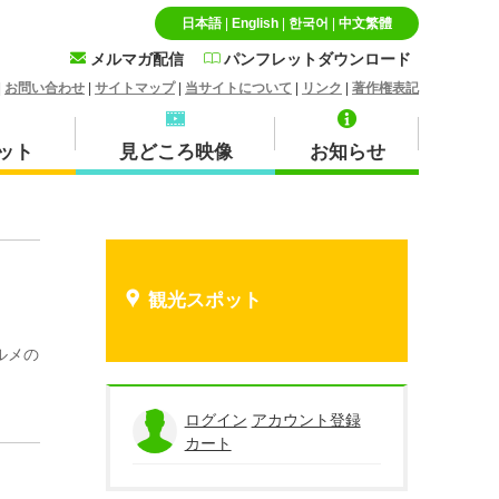
日本語
|
English
|
한국어
|
中文繁體
メルマガ配信
パンフレットダウンロード
|
お問い合わせ
|
サイトマップ
|
当サイトについて
|
リンク
|
著作権表記
ット
見どころ映像
お知らせ
特産品・お土産品
北栄町
観光スポット
ルメの
蒜山
ログイン
アカウント登録
カート