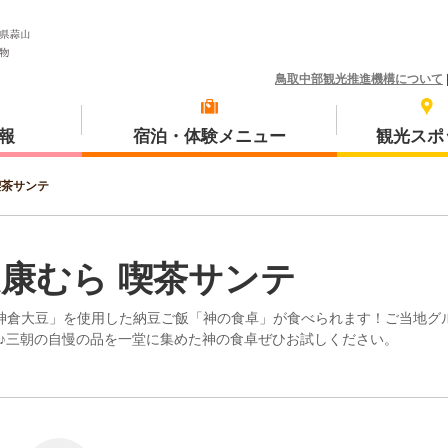
鳥取中部観光推進機構について
報
宿泊・体験メニュー
観光スポ
喫茶サンテ
体験プラン
琴浦町
康むら 喫茶サンテ
神倉大豆」を使用した納豆ご飯「神の食卓」が食べられます！ご当地グ
♪三朝の自慢の品を一堂に集めた神の食卓ぜひお試しください。
三朝町