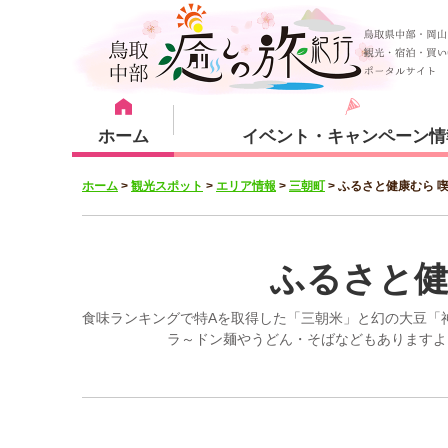
ホーム
イベント・キャンペーン情
ホーム
>
観光スポット
>
エリア情報
>
三朝町
>
ふるさと健康むら 
宿泊・体験メニュー
観光スポット
宿泊プラン
倉吉市
ふるさと健
食味ランキングで特Aを取得した「三朝米」と幻の大豆「
ラ～ドン麺やうどん・そばなどもありますよ
湯梨浜町