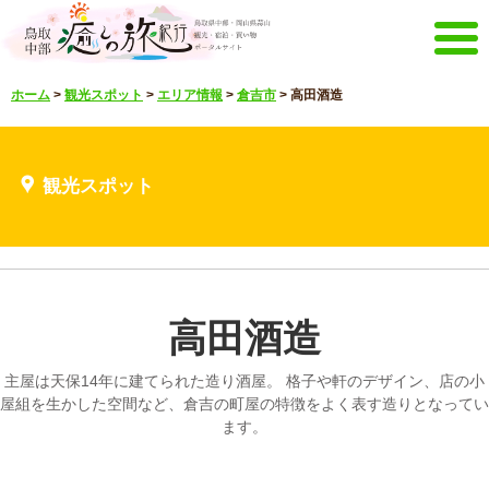
メニュー
ホーム
>
観光スポット
>
エリア情報
>
倉吉市
>
高田酒造
ホーム
イベントキャンペーン
宿泊・体験メニュー
観光スポット
観光スポット
見どころ映像
お知らせ
言語選択
English
한국어
中文繁體
高田酒造
メルマガ&パンフレット
メルマガ配信
パンフレット
主屋は天保14年に建てられた造り酒屋。 格子や軒のデザイン、店の小
その他のメニュー
屋組を生かした空間など、倉吉の町屋の特徴をよく表す造りとなってい
ます。
鳥取中部観光推進機構
お問い合わせ
サイトマップ
当サイトについて