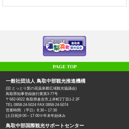
PAGE TOP
一般社団法人 鳥取中部観光推進機構
(旧:とっとり梨の花温泉郷広域観光協議会)
鳥取県知事登録旅行業第3-77号
〒682-0022 鳥取県倉吉市上井町2丁目1-2 2F
TEL:0858-24-5024 FAX:0858-24-5074
営業時間:（平日）8:30～17:30
(土日祝)9:00～17:00※年末年始休み
鳥取中部国際観光サポートセンター