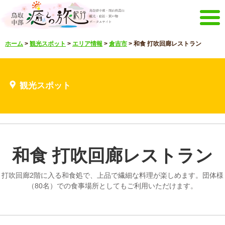
メニュー
ホーム
>
観光スポット
>
エリア情報
>
倉吉市
>
和食 打吹回廊レストラン
ホーム
イベントキャンペーン
宿泊・体験メニュー
観光スポット
観光スポット
見どころ映像
お知らせ
言語選択
English
한국어
中文繁體
和食 打吹回廊レストラン
メルマガ&パンフレット
メルマガ配信
パンフレット
打吹回廊2階に入る和食処で、上品で繊細な料理が楽しめます。団体様
その他のメニュー
（80名）での食事場所としてもご利用いただけます。
鳥取中部観光推進機構
お問い合わせ
サイトマップ
当サイトについて