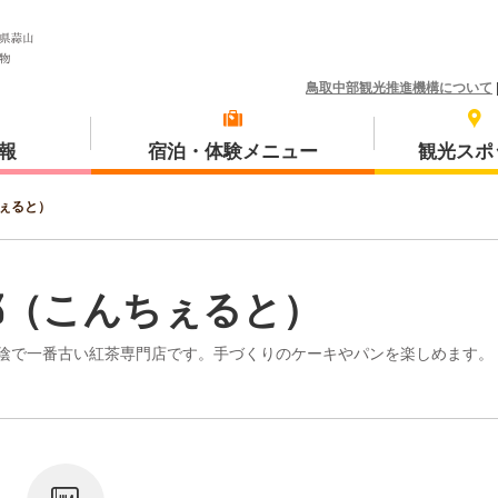
鳥取中部観光推進機構について
報
宿泊・体験メニュー
観光スポ
ぇると）
体験プラン
琴浦町
都（こんちぇると）
陰で一番古い紅茶専門店です。手づくりのケーキやパンを楽しめます。
三朝町