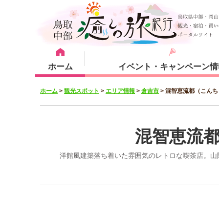
ホーム
イベント・キャンペーン情
ホーム
>
観光スポット
>
エリア情報
>
倉吉市
>
混智恵流都（こんち
宿泊・体験メニュー
観光スポット
宿泊プラン
倉吉市
混智恵流
洋館風建築落ち着いた雰囲気のレトロな喫茶店。山
湯梨浜町