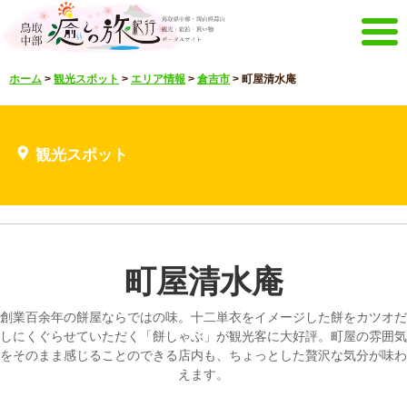
メニュー
ホーム
>
観光スポット
>
エリア情報
>
倉吉市
>
町屋清水庵
ホーム
イベントキャンペーン
宿泊・体験メニュー
観光スポット
観光スポット
見どころ映像
お知らせ
言語選択
English
한국어
中文繁體
町屋清水庵
メルマガ&パンフレット
メルマガ配信
パンフレット
創業百余年の餅屋ならではの味。十二単衣をイメージした餅をカツオだ
その他のメニュー
しにくぐらせていただく「餅しゃぶ」が観光客に大好評。町屋の雰囲気
をそのまま感じることのできる店内も、ちょっとした贅沢な気分が味わ
鳥取中部観光推進機構
お問い合わせ
えます。
サイトマップ
当サイトについて