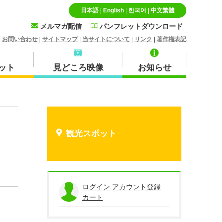
日本語
|
English
|
한국어
|
中文繁體
メルマガ配信
パンフレットダウンロード
|
お問い合わせ
|
サイトマップ
|
当サイトについて
|
リンク
|
著作権表記
ット
見どころ映像
お知らせ
特産品・お土産品
北栄町
観光スポット
蒜山
ログイン
アカウント登録
カート