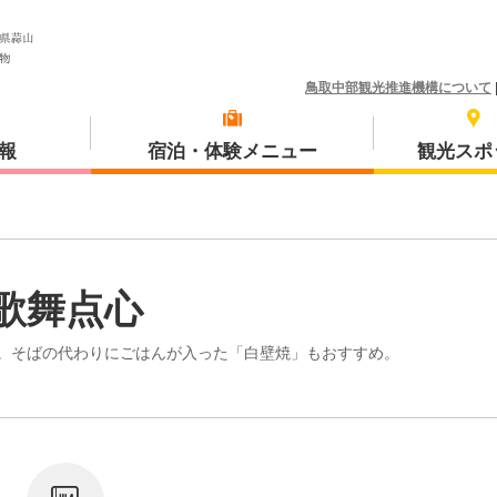
鳥取中部観光推進機構について
報
宿泊・体験メニュー
観光スポ
体験プラン
琴浦町
歌舞点心
。そばの代わりにごはんが入った「白壁焼」もおすすめ。
三朝町