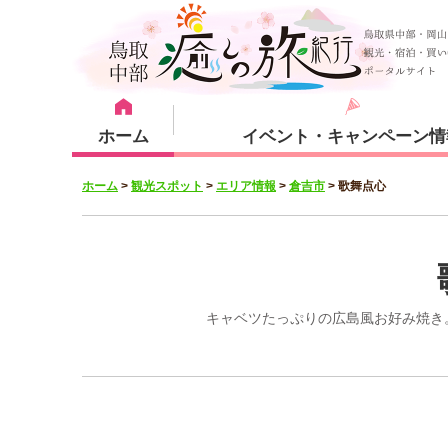
ホーム
イベント・キャンペーン情
ホーム
>
観光スポット
>
エリア情報
>
倉吉市
>
歌舞点心
宿泊・体験メニュー
観光スポット
宿泊プラン
倉吉市
キャベツたっぷりの広島風お好み焼き
湯梨浜町