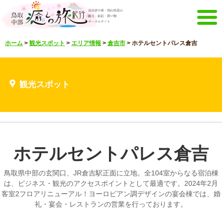
メニュー
ホーム
>
観光スポット
>
エリア情報
>
倉吉市
>
ホテルセントパレス倉吉
ホーム
イベントキャンペーン
宿泊・体験メニュー
観光スポット
観光スポット
見どころ映像
お知らせ
言語選択
English
한국어
中文繁體
ホテルセントパレス倉吉
メルマガ&パンフレット
メルマガ配信
パンフレット
鳥取県中部の玄関口、JR倉吉駅正面に立地。全104室からなる宿泊棟
その他のメニュー
は、ビジネス・観光のアクセスポイントとして最適です。2024年2月
客室2フロアリニューアル！ヨーロピアン調デザインの宴会棟では、婚
鳥取中部観光推進機構
お問い合わせ
礼・宴会・レストランの営業を行っております。
サイトマップ
当サイトについて