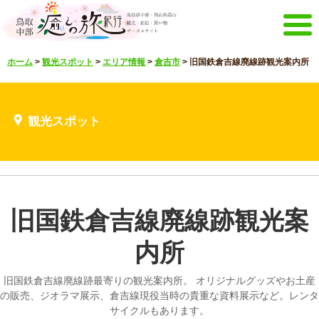
メニュー
ホーム
>
観光スポット
>
エリア情報
>
倉吉市
>
旧国鉄倉吉線廃線跡観光案内所
ホーム
イベントキャンペーン
宿泊・体験メニュー
観光スポット
観光スポット
見どころ映像
お知らせ
言語選択
English
한국어
中文繁體
旧国鉄倉吉線廃線跡観光案
メルマガ&パンフレット
メルマガ配信
パンフレット
内所
その他のメニュー
旧国鉄倉吉線廃線跡最寄りの観光案内所。 オリジナルグッズやお土産
鳥取中部観光推進機構
お問い合わせ
の販売、ジオラマ展示、倉吉線現役当時の貴重な資料展示など。レンタ
サイクルもあります。
サイトマップ
当サイトについて