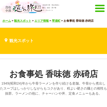
メニュー
ホーム
>
観光スポット
>
エリア情報
>
琴浦町
>
お食事処 香味徳 赤碕店
ホーム
イベントキャンペーン
宿泊・体験メニュー
観光スポット
観光スポット
見どころ映像
お知らせ
言語選択
English
한국어
中文繁體
お食事処 香味徳 赤碕店
メルマガ&パンフレット
メルマガ配信
パンフレット
1949(昭和24)年から牛骨ラーメンを作り続ける老舗。牛骨から煮出し
その他のメニュー
たスープはしっかりしながらもコクがあり、程よい硬さの麺との相性も
抜群。ラーメンの他に、チャーハンや丼、定食メニューもある。
鳥取中部観光推進機構
お問い合わせ
サイトマップ
当サイトについて