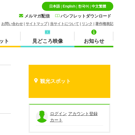
日本語
|
English
|
한국어
|
中文繁體
メルマガ配信
パンフレットダウンロード
|
お問い合わせ
|
サイトマップ
|
当サイトについて
|
リンク
|
著作権表記
ット
見どころ映像
お知らせ
特産品・お土産品
北栄町
観光スポット
蒜山
ログイン
アカウント登録
カート