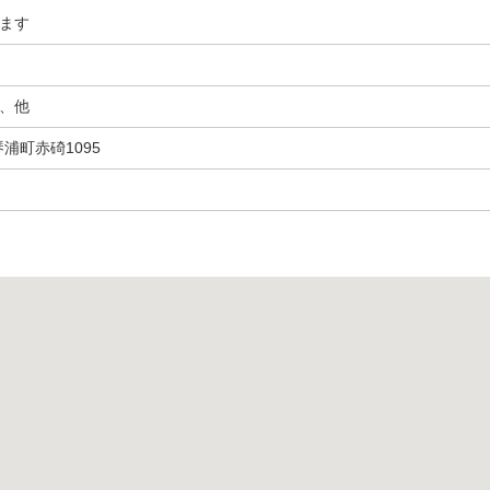
ます
、他
琴浦町赤碕1095