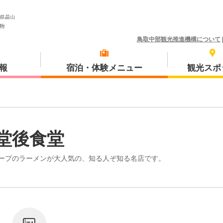
鳥取中部観光推進機構について
報
宿泊・体験メニュー
観光スポ
体験プラン
琴浦町
堂後食堂
ープのラーメンが大人気の、知る人ぞ知る名店です。
三朝町