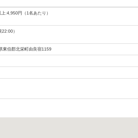
名以上:4,950円（1名あたり）
限22:00）
鳥取県東伯郡北栄町由良宿1159