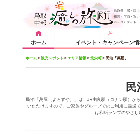
ホーム
イベント・キャンペーン情
ホーム
>
観光スポット
>
エリア情報
>
北栄町
>
民泊「萬屋」
宿泊・体験メニュー
観光スポット
宿泊プラン
倉吉市
民
民泊「萬屋（よろずや）」は、JR由良駅（コナン駅）か
いただけますので、ご家族やグループでのご利用に最適
は和紙ランプのやさし
湯梨浜町