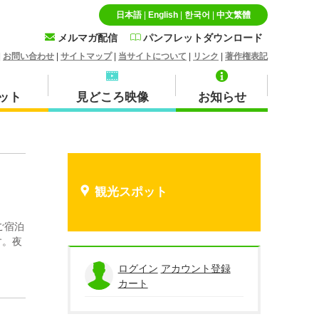
日本語
|
English
|
한국어
|
中文繁體
メルマガ配信
パンフレットダウンロード
|
お問い合わせ
|
サイトマップ
|
当サイトについて
|
リンク
|
著作権表記
ット
見どころ映像
お知らせ
特産品・お土産品
北栄町
観光スポット
ご宿泊
す。夜
蒜山
ログイン
アカウント登録
カート