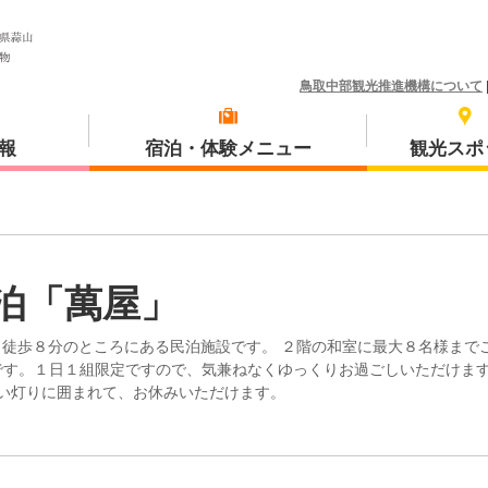
鳥取中部観光推進機構について
報
宿泊・体験メニュー
観光スポ
体験プラン
琴浦町
泊「萬屋」
ら徒歩８分のところにある民泊施設です。 ２階の和室に最大８名様まで
です。１日１組限定ですので、気兼ねなくゆっくりお過ごしいただけま
い灯りに囲まれて、お休みいただけます。
三朝町