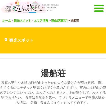
メニュー
ホーム
>
観光スポット
>
エリア情報
>
蒜山(真庭市)
>
湯船荘
ホーム
イベントキャンペーン
宿泊・体験メニュー
観光スポット
観光スポット
見どころ映像
お知らせ
言語選択
English
한국어
中文繁體
湯船荘
メルマガ&パンフレット
メルマガ配信
パンフレット
裏庭の芝生や木陰の時が止まったかのような静けさが流れる宿。 聞こ
その他のメニュー
えてくるのはチチッと甲高くひびく小鳥のさえずり。室内には野山の花
のアレンジはいっぱい。みなさんのふるさと、わが家としてホッとする
鳥取中部観光推進機構
お問い合わせ
宿でありたい。 食事は自然食を第一。てづくりメニューで季節の味を
大切に。 名物「栗まんじゅう」もおすすめです。
サイトマップ
当サイトについて