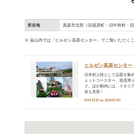
所在地
真庭市北部（旧湯原町・旧中和村・旧
※ 蒜山内では「ヒルゼン高原センター」でご覧いただく
ヒルゼン高原センター
日本初上陸として話題を集め
ェットコースター、急流滑
ク。ほか館内には、イタリ
容も充実！
POSTED on 2026/07/03