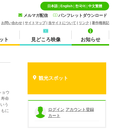
日本語
|
English
|
한국어
|
中文繁體
メルマガ配信
パンフレットダウンロード
|
お問い合わせ
|
サイトマップ
|
当サイトについて
|
リンク
|
著作権表記
ット
見どころ映像
お知らせ
特産品・お土産品
北栄町
観光スポット
ショウ
 寿命
という
蒜山
ログイン
アカウント登録
ともに
カート