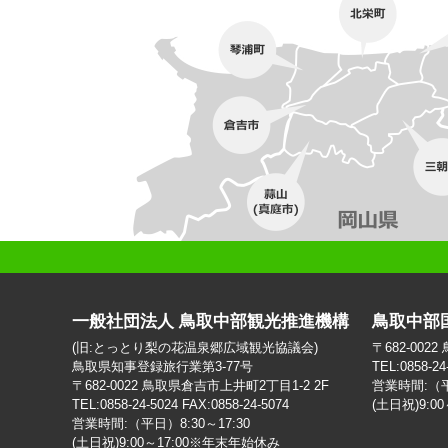
一般社団法人 鳥取中部観光推進機構
鳥取中部
(旧:とっとり梨の花温泉郷広域観光協議会)
〒682-002
鳥取県知事登録旅行業第3-77号
TEL:0858-24
〒682-0022 鳥取県倉吉市上井町2丁目1-2 2F
営業時間:（平日
TEL:0858-24-5024 FAX:0858-24-5074
(土日祝)9:0
営業時間:（平日）8:30～17:30
(土日祝)9:00～17:00※年末年始休み