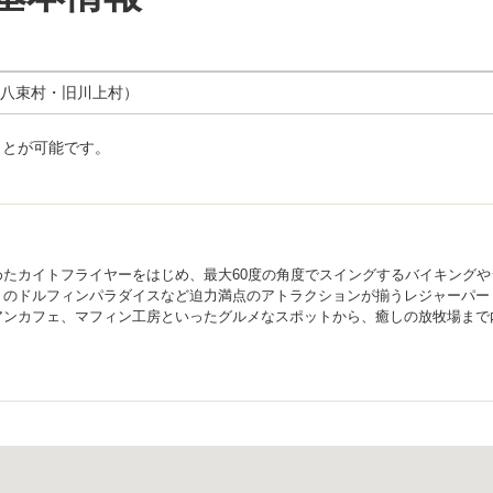
八束村・旧川上村）
ことが可能です。
たカイトフライヤーをはじめ、最大60度の角度でスイングするバイキングや
りのドルフィンパラダイスなど迫力満点のアトラクションが揃うレジャーパー
アンカフェ、マフィン工房といったグルメなスポットから、癒しの放牧場まで