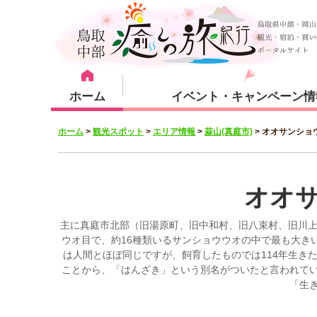
ホーム
イベント・キャンペーン情
ホーム
>
観光スポット
>
エリア情報
>
蒜山(真庭市)
>
オオサンショ
宿泊・体験メニュー
観光スポット
宿泊プラン
倉吉市
オオ
主に真庭市北部（旧湯原町、旧中和村、旧八束村、旧川上
ウオ目で、約16種類いるサンショウウオの中で最も大きい
は人間とほぼ同じですが、飼育したものでは114年生き
湯梨浜町
ことから、「はんざき」という別名がついたと言われて
「生