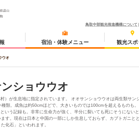
鳥取中部観光推進機構について
報
宿泊・体験メニュー
観光スポ
ウウオ
体験プラン
琴浦町
サンショウウオ
村）が生息地に指定されています。 オオサンショウウオは両生類サン
種類。成魚は約50cmほどで、大きいものでは100cmを超えるものも。
たという記録も。非常に生命力が強く、半分に裂いても死にそうにない
三朝町
います。現在は日本と中国の一部にしか生息しておらず、カブトガニと
きた化石」といわれます。