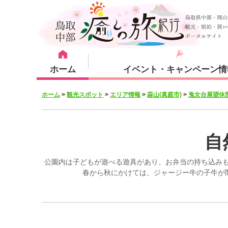
ホーム
イベント・キャンペーン情
ホーム
>
観光スポット
>
エリア情報
>
蒜山(真庭市)
>
鬼女台展望休
宿泊・体験メニュー
観光スポット
宿泊プラン
倉吉市
自
公園内は子どもが遊べる遊具があり、お弁当の持ち込み
春から秋にかけては、ジャージー牛の子牛が
湯梨浜町