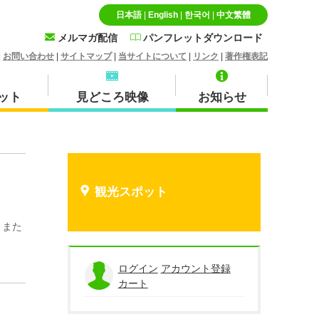
日本語
|
English
|
한국어
|
中文繁體
メルマガ配信
パンフレットダウンロード
|
お問い合わせ
|
サイトマップ
|
当サイトについて
|
リンク
|
著作権表記
ット
見どころ映像
お知らせ
特産品・お土産品
北栄町
観光スポット
。また
蒜山
ログイン
アカウント登録
カート