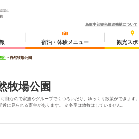
鳥取中部観光推進機構について
報
宿泊・体験メニュー
観光スポ
憩所
>
自然牧場公園
体験プラン
琴浦町
然牧場公園
も可能なので家族やグループでくつろいだり、ゆっくり散策ができます
間近に見られる畜舎があります。 ※冬季は放牧はしていません。
三朝町