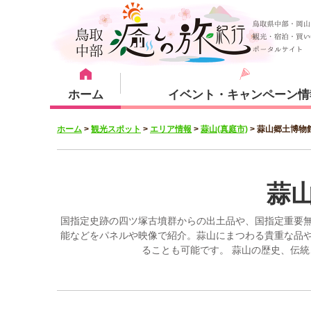
ホーム
イベント・キャンペーン情
ホーム
>
観光スポット
>
エリア情報
>
蒜山(真庭市)
>
蒜山郷土博物
宿泊・体験メニュー
観光スポット
宿泊プラン
倉吉市
蒜
国指定史跡の四ツ塚古墳群からの出土品や、国指定重要
能などをパネルや映像で紹介。蒜山にまつわる貴重な品
ることも可能です。 蒜山の歴史、伝
湯梨浜町