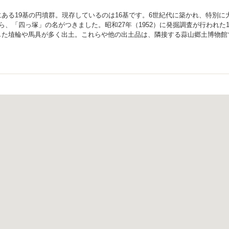
ある19基の円墳群。現存しているのは16基です。6世紀代に築かれ、特別に
ら、「四っ塚」の名がつきました。昭和27年（1952）に発掘調査が行われた1
した埴輪や馬具が多く出土。これらや他の出土品は、隣接する蒜山郷土博物館