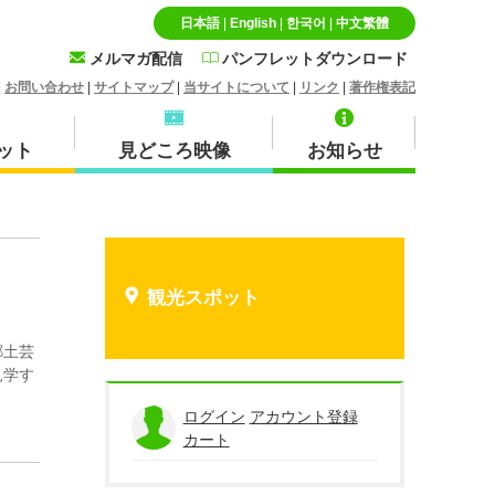
日本語
|
English
|
한국어
|
中文繁體
メルマガ配信
パンフレットダウンロード
|
お問い合わせ
|
サイトマップ
|
当サイトについて
|
リンク
|
著作権表記
ット
見どころ映像
お知らせ
特産品・お土産品
北栄町
観光スポット
郷土芸
見学す
蒜山
ログイン
アカウント登録
カート