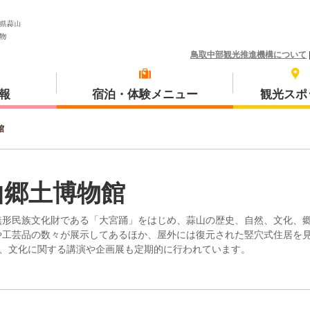
鳥取中部観光推進機構について
報
宿泊・体験メニュー
観光スポ
館
体験プラン
琴浦町
山郷土博物館
無形民族文化財である「大宮踊」をはじめ、蒜山の歴史、自然、文化、
や工芸品の数々が展示してあるほか、屋外には復元された竪穴式住居を
統、文化に関する講演や企画展も定期的に行われています。
三朝町