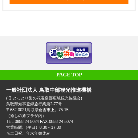
PAGE TOP
一般社団法人 鳥取中部観光推進機構
(旧:とっとり梨の花温泉郷広域観光協議会)
鳥取県知事登録旅行業第2-77号
〒682-0021鳥取県倉吉市上井75-15
（癒しの旅プラザ内）
TEL:0858-24-5024 FAX:0858-24-5074
営業時間:（平日）8:30～17:30
※土日祝、年末年始休み