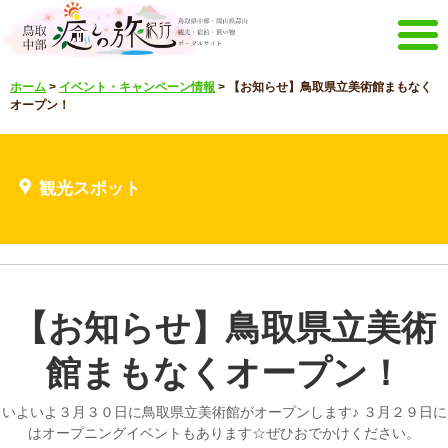
メニュー
ホーム
>
イベント・キャンペーン情報
>
【お知らせ】鳥取県立美術館まもなく
ホーム
イベントキャンペーン
オープン！
宿泊・体験メニュー
観光スポット
見どころ映像
お知らせ
観光スポット
言語選択
English
한국어
メルマガ&パンフレット
メルマガ配信
パンフレット
【お知らせ】鳥取県立美術
その他のメニュー
鳥取中部観光推進機構
お問い合わせ
館まもなくオープン！
サイトマップ
当サイトについて
いよいよ３月３０日に鳥取県立美術館がオープンします♪ ３月２９日に
はオープニングイベントもあります☆ぜひおでかけください。
リンク
著作権表記