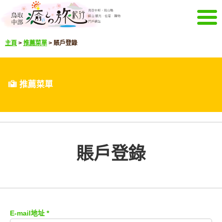
菜單
主頁
>
推薦菜單
>
賬戶登錄
主頁
活動信息
推薦菜單
觀光景點
推薦菜單
精彩影像
通知
選擇語言
日文
英文
韓文
中文簡體
賬戶登錄
下載觀光冊
下載觀光冊
其它菜單
關於鳥取中部觀光推進機構
咨詢
E-mail地址
*
網站導航
關於本站