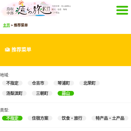
菜单
主页
>
推荐菜单
主页
活动信息
推荐菜单
观光景点
推荐菜单
精彩影像
通知
选择语言
日文
英文
地域:
韩文
中文繁体
不指定
仓吉市
琴浦町
北荣町
下载观光册
汤梨滨町
三朝町
蒜山
下载观光册
其它菜单
类型:
关于鸟取中部观光推进机构
咨询
不指定
住宿方案
饮食・旅行
特产品・土产品
网站导航
关于本站