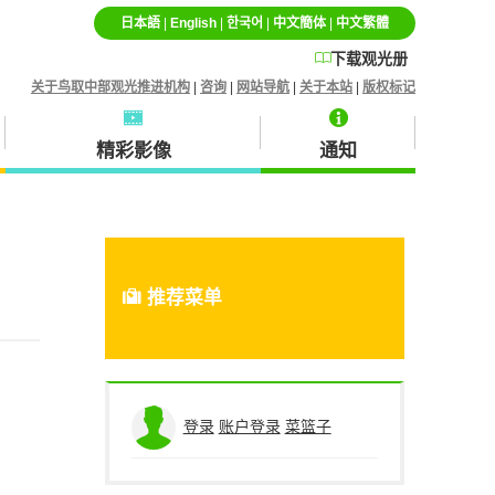
日本語
|
English
|
한국어
|
中文簡体
|
中文繁體
下载观光册
关于鸟取中部观光推进机构
|
咨询
|
网站导航
|
关于本站
|
版权标记
精彩影像
通知
特产品・土产品
北荣町
推荐菜单
蒜山
登录
账户登录
菜篮子