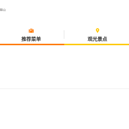
推荐菜单
观光景点
饮食・旅行
琴浦町
三朝町