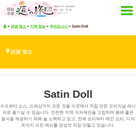
메뉴
홈
>
관광 명소
>
지역 정보
>
쿠라요시시
>
Satin Doll
홈
이벤트 캠페인
강추 메뉴
관광 명소
관광 명소
볼거리 영상
언어 선택
일본어
영어
중문 간체
중문 한글
Satin Doll
매거진&팜플렛
메일 매거진 전달
팜플렛
수프부터 소스, 드레싱까지 모든 것을 이곳에서 직접 만든 오리지널 레시
기타 메뉴
피로 즐기실 수 있습니다. 안전한 지역 식자재만을 고집하며 몸에 좋은
음식을 제공하기 위해 늘 노력하고 있고, 전채 요리부터 메인 요리, 디저
돗토리 중부 관광 추진기구
문의
트까지 모든 메뉴를 정성껏 직접 만들고 있습니다.
사이트 맵
해당 사이트에 대해서