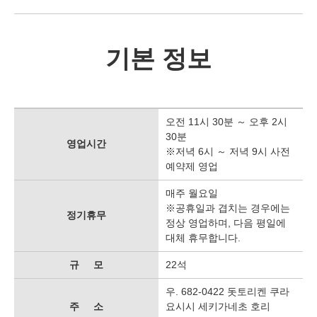
기본 정보
오전 11시 30분 ～ 오후 2시
30분
영업시간
※저녁 6시 ～ 저녁 9시 사전
예약제 영업
매주 월요일
※공휴일과 겹치는 경우에는
정기휴무
정상 영업하며, 다음 평일에
대체 휴무합니다.
규 모
22석
우. 682-0422 돗토리켄 쿠라
주 소
요시시 세키가네초 호리