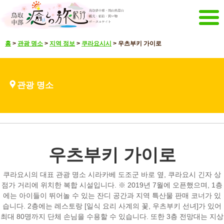
메뉴
홈
>
관광 명소
>
지역 정보
>
쿠라요시시
>
우츠부키 가이로
홈
이벤트 캠페인
강추 메뉴
관광 명소
관광 명소
볼거리 영상
언어 선택
일본어
영어
중문 간체
중문 한글
우츠부키 가이로
매거진&팜플렛
메일 매거진 전달
팜플렛
쿠라요시의 대표 관광 명소 시라카베 도조군 바로 옆, 쿠라요시 긴자 상
기타 메뉴
점가 거리에 위치한 복합 시설입니다. ※ 2019년 7월에 오픈했으며, 1층
에는 아이들이 뛰어놀 수 있는 잔디 공간과 지역 특산물 판매 코너가 있
돗토리 중부 관광 추진기구
문의
습니다. 2층에는 레스토랑 [일식 요리 사계의 꽃, 우츠부키 선녀]가 있어
최대 80명까지 단체 손님을 수용할 수 있습니다. 또한 3층 전망대는 지상
사이트 맵
해당 사이트에 대해서