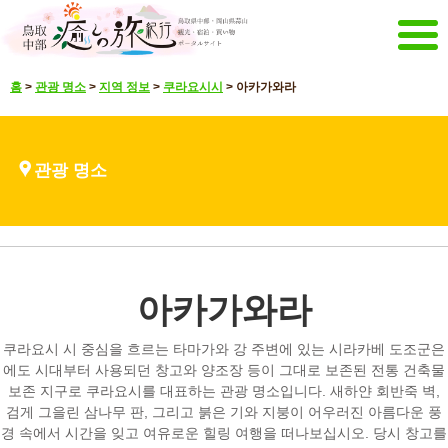
메뉴
홈
>
관광 명소
>
지역 정보
>
쿠라요시시
>
아카가와라
홈
이벤트 캠페인
강추 메뉴
관광 명소
관광 명소
볼거리 영상
언어 선택
일본어
영어
중문 간체
중문 한글
아카가와라
매거진&팜플렛
메일 매거진 전달
팜플렛
쿠라요시 시 중심을 흐르는 타마가와 강 주변에 있는 시라카베 도조군은
기타 메뉴
에도 시대부터 사용되던 창고와 양조장 등이 그대로 보존된 전통 건축물
보존 지구로 쿠라요시를 대표하는 관광 명소입니다. 새하얀 회반죽 벽,
돗토리 중부 관광 추진기구
문의
검게 그을린 삼나무 판, 그리고 붉은 기와 지붕이 어우러진 아름다운 풍
경 속에서 시간을 잊고 여유로운 힐링 여행을 떠나보십시오. 당시 창고를
사이트 맵
해당 사이트에 대해서