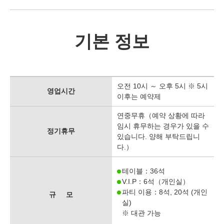
기본 정보
오전 10시 ～ 오후 5시 ※ 5시
영업시간
이후는 예약제
연중무휴（예약 상황에 따라
임시 휴무하는 경우가 있을 수
정기휴무
있습니다. 양해 부탁드립니
다.）
테이블：36석
V.I.P：6석（개인실）
파티 이용：8석, 20석 (개인
규 모
실)
※ 대관 가능