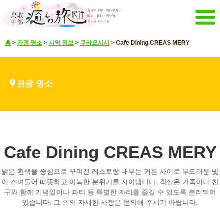
메뉴
홈
>
관광 명소
>
지역 정보
>
쿠라요시시
>
Cafe Dining CREAS MERY
홈
이벤트 캠페인
강추 메뉴
관광 명소
관광 명소
볼거리 영상
언어 선택
일본어
영어
중문 간체
중문 한글
Cafe Dining CREAS MERY
매거진&팜플렛
메일 매거진 전달
팜플렛
밝은 흰색을 중심으로 꾸며진 레스토랑 내부는 커튼 사이로 부드러운 빛
기타 메뉴
이 스며들어 따뜻하고 아늑한 분위기를 자아냅니다. 객실은 가족이나 친
구와 함께 기념일이나 파티 등 특별한 자리를 즐길 수 있도록 분리되어
돗토리 중부 관광 추진기구
문의
있습니다. 그 외의 자세한 사항은 문의해 주시기 바랍니다.
사이트 맵
해당 사이트에 대해서