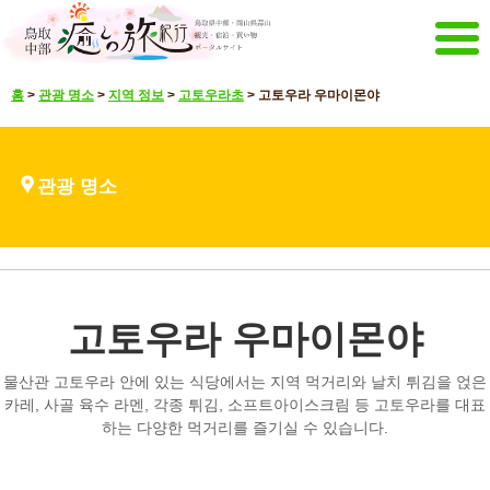
메뉴
홈
>
관광 명소
>
지역 정보
>
고토우라초
>
고토우라 우마이몬야
홈
이벤트 캠페인
강추 메뉴
관광 명소
관광 명소
볼거리 영상
언어 선택
일본어
영어
중문 간체
중문 한글
고토우라 우마이몬야
매거진&팜플렛
메일 매거진 전달
팜플렛
물산관 고토우라 안에 있는 식당에서는 지역 먹거리와 날치 튀김을 얹은
기타 메뉴
카레, 사골 육수 라멘, 각종 튀김, 소프트아이스크림 등 고토우라를 대표
하는 다양한 먹거리를 즐기실 수 있습니다.
돗토리 중부 관광 추진기구
문의
사이트 맵
해당 사이트에 대해서