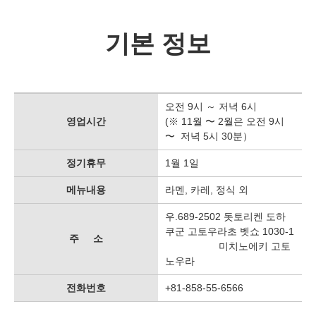
기본 정보
오전 9시 ～ 저녁 6시
영업시간
(※ 11월 〜 2월은 오전 9시
〜 저녁 5시 30분）
정기휴무
1월 1일
메뉴내용
라멘, 카레, 정식 외
우.689-2502 돗토리켄 도하
쿠군 고토우라초 벳쇼 1030-1
주 소
미치노에키 고토
노우라
전화번호
+81-858-55-6566