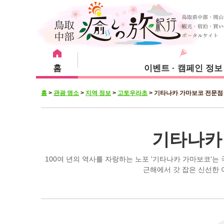
홈
이벤트 · 캠페인 정보
홈
>
관광 명소
>
지역 정보
>
고토우라초
>
기타나카 가마보코 전문점
강추 메뉴
관광 명소
숙박 시설
쿠라요시시
기타나카
100여 년의 역사를 자랑하는 노포 '기타나카 가마보코'는 
근해에서 갓 잡은 신선한 
유리하마초