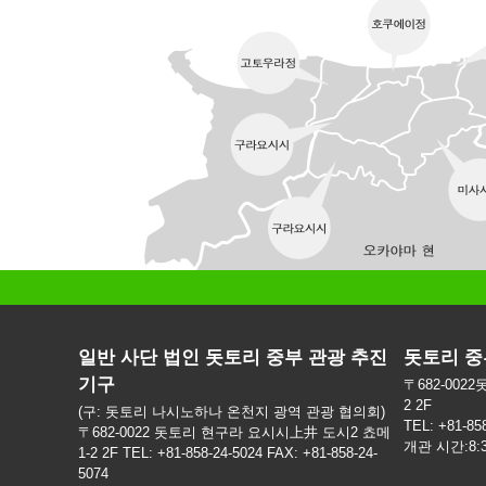
일반 사단 법인 돗토리 중부 관광 추진
돗토리 중
기구
〒682-002
2 2F
(구: 돗토리 나시노하나 온천지 광역 관광 협의회)
TEL: +81-85
〒682-0022 돗토리 현구라 요시시上井 도시2 쵸메
개관 시간:8:
1-2 2F TEL: +81-858-24-5024 FAX: +81-858-24-
5074