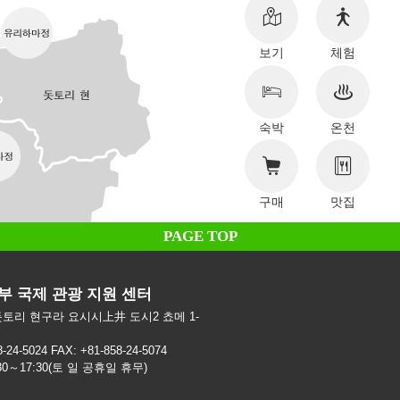
보기
체험
숙박
온천
구매
맛집
PAGE TOP
부 국제 관광 지원 센터
2돗토리 현구라 요시시上井 도시2 쵸메 1-
8-24-5024 FAX: +81-858-24-5074
30～17:30(토 일 공휴일 휴무)