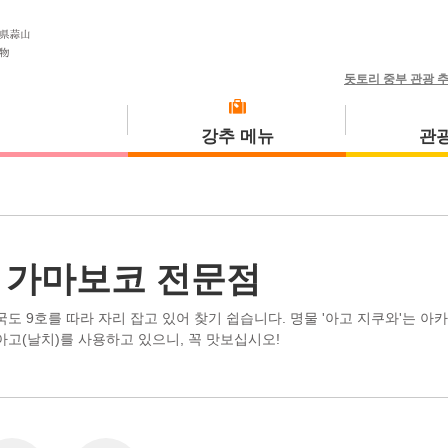
돗토리 중부 관광 
강추 메뉴
관광
식사 투어
고토우라초
 가마보코 전문점
국도 9호를 따라 자리 잡고 있어 찾기 쉽습니다. 명물 '아고 지쿠와'는 아
아고(날치)를 사용하고 있으니, 꼭 맛보십시오!
미사사초