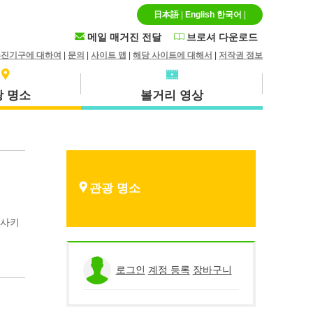
日本語
|
English
한국어
|
메일 매거진 전달
브로셔 다운로드
추진기구에 대하여
|
문의
|
사이트 맵
|
해당 사이트에 대해서
|
저작권 정보
 명소
볼거리 영상
특산품 · 기념품
호쿠에이초
관광 명소
카사키
히루젠(마니와시)
로그인
계정 등록
장바구니