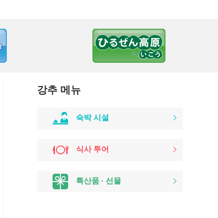
강추 메뉴
숙박 시설
식사 투어
특산품 · 선물