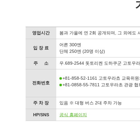
영업시간
봄과 가을에 연 2회 공개되며, 그 외에도 
어른 300엔
입 장 료
단체 250엔 (20명 이상)
주 소
우.689-2544 돗토리켄 도하쿠군 고토우라
+81-858-52-1161 고토우라쵸 교육위
전화번호
+81-0858-55-7811 고토우라초 관광 협
주 차 장
있음 ※ 대형 버스 2대 주차 가능
HP/SNS
공식 홈페이지