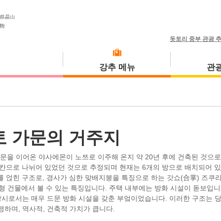
돗토리 중부 관광 
강추 메뉴
관광
식사 투어
고토우라초
 가문의 거주지
가문을 이어온 야사에몬이 노쯔로 이주해 온지 약 20년 후에 건축된 것으로
 5칸으로 나뉘어 있었던 것으로 추정되며 현재는 6개의 방으로 배치되어 
를 얹힌 구조로, 경사가 심한 맞배지붕을 특징으로 하는 갓쇼(合掌) 즈쿠
미사사초
형 건물에서 볼 수 있는 특징입니다. 주택 내부에는 방화 시설이 돋보입니
 당시로서는 매우 드문 방화 시설을 갖춘 부엌이었습니다. 이러한 구조는 
영하며, 역사적, 건축적 가치가 큽니다.