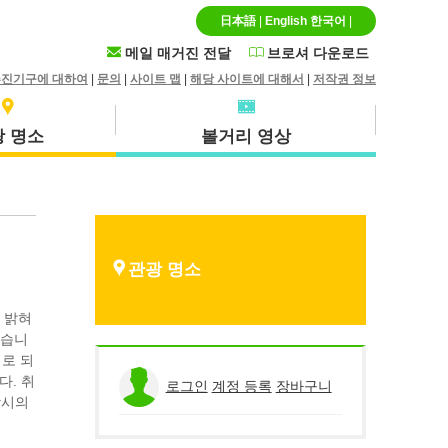
日本語
|
English
한국어
|
메일 매거진 전달
브로셔 다운로드
추진기구에 대하여
|
문의
|
사이트 맵
|
해당 사이트에 대해서
|
저작권 정보
 명소
볼거리 영상
특산품 · 기념품
호쿠에이초
관광 명소
 밝혀
있습니
리로 되
히루젠(마니와시)
다. 취
로그인
계정 등록
장바구니
당시의