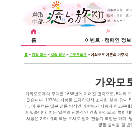
홈
이벤트 · 캠페인 정보
홈
>
관광 명소
>
지역 정보
>
고토우라초
>
가와모토 가문의 거주지
강추 메뉴
관광 명소
숙박 시설
쿠라요시시
가와모토
가와모토계의 주택은 1688년에 지어진 건축으로, 5대째 
졌습니다. 1978년 지붕을 교체하면서 조사한 결과, 당시
다. 이 주택은 일본 전통 방식인 가야부키 지붕과 하코무네
유리하마초
어 있습니다. 이는 일본의 전통적인 건축 양식으로, 특히 대
사장은 가마 위의 벽을 토사로 덮어 환풍기 역할을 하며,
생활 방식을 잘 반