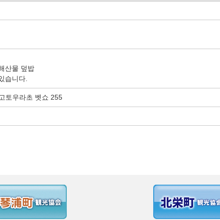
 해산물 덮밥
있습니다.
 고토우라초 벳쇼 255