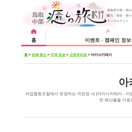
홈
이벤트 · 캠페인 정보
홈
>
관광 명소
>
지역 정보
>
고토우라초
>
아카사키테이
강추 메뉴
관광 명소
숙박 시설
쿠라요시시
아
어업협동조합에서 운영하는 직판장 내 [아카사키테이 - 어업
한 해산물을 이용
유리하마초