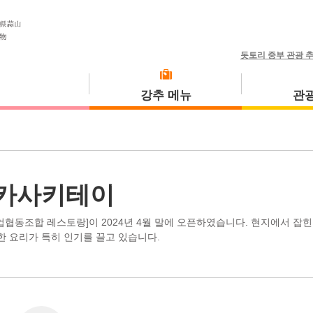
돗토리 중부 관광 
강추 메뉴
관광
식사 투어
고토우라초
카사키테이
협동조합 레스토랑]이 2024년 4월 말에 오픈하였습니다. 현지에서 잡힌
한 요리가 특히 인기를 끌고 있습니다.
미사사초