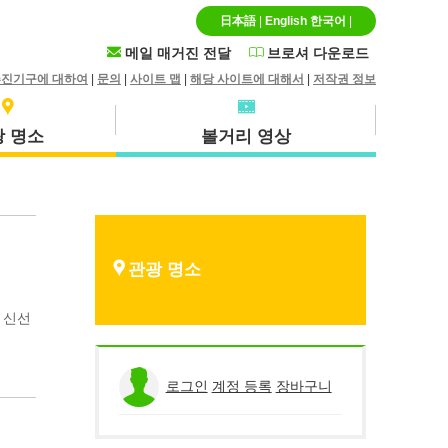
日本語
|
English
한국어
|
메일 매거진 전달
브로셔 다운로드
추진기구에 대하여
|
문의
|
사이트 맵
|
해당 사이트에 대해서
|
저작권 정보
 명소
볼거리 영상
특산품 · 기념품
호쿠에이초
관광 명소
 신선
히루젠(마니와시)
로그인
계정 등록
장바구니