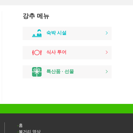
강추 메뉴
숙박 시설
식사 투어
특산품 · 선물
홈
볼거리 영상