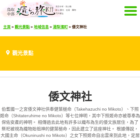
菜單
主頁
>
觀光景點
>
地域信息
>
湯梨濱町
>
倭文神社
主頁
活動信息
推薦菜單
觀光景點
觀光景點
精彩影像
通知
選擇語言
日文
英文
韓文
中文簡體
倭文神社
下載觀光冊
下載觀光冊
伯耆國一之宮倭文神社供奉健葉槌命（Takehazuchi no Mikoto）、下照
其它菜單
姬命（Shitateruhime no Mikoto）等七位神明，其中下照姬命亦被尊奉為
保佑安產的神明。 相傳過去此地有許多以織布為生的倭文族居住，為了
關於鳥取中部觀光推進機構
咨詢
祭祀被視為織物始祖神的健葉槌命，因此建立了這座神社。 根據傳說，
大國主命（Okuninushi no Mikoto）之女下照姬命自出雲來到此地，定居
網站導航
關於本站