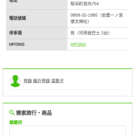
地址
梨浜町宮內754
0858-32-1985（伯耆一ノ宮
電話號碼
倭文神社）
停車場
有（可停放巴士 2台）
HP/SNS
HP/SNS
登錄
賬戶登錄
菜籃子
搜索旅行・商品
關鍵詞