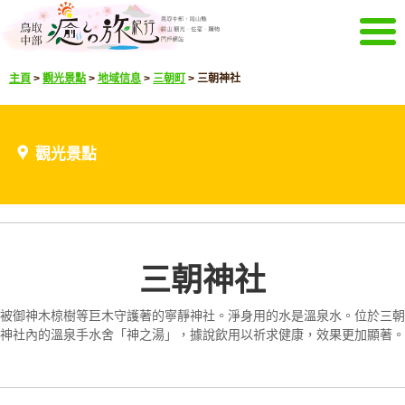
菜單
主頁
>
觀光景點
>
地域信息
>
三朝町
>
三朝神社
主頁
活動信息
推薦菜單
觀光景點
觀光景點
精彩影像
通知
選擇語言
日文
英文
韓文
中文簡體
三朝神社
下載觀光冊
下載觀光冊
被御神木椋樹等巨木守護著的寧靜神社。淨身用的水是溫泉水。位於三朝
其它菜單
神社內的溫泉手水舍「神之湯」，據說飲用以祈求健康，效果更加顯著。
關於鳥取中部觀光推進機構
咨詢
網站導航
關於本站