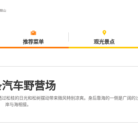
推荐菜单
观光景点
饮食・旅行
琴浦町
条汽车野营场
。透过松枝的日光和松树摆动带来微风特别凉爽。身后靠海的一侧是广阔的
岸与海相接。
三朝町