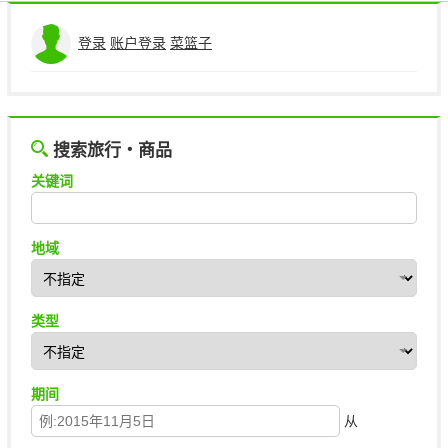
版权标记
登录
账户登录
菜篮子
搜索旅行・商品
关键词
地域
类型
期间
从