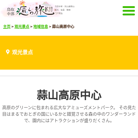
菜单
主页
>
观光景点
>
地域信息
>
蒜山高原中心
主页
活动信息
推荐菜单
观光景点
观光景点
精彩影像
通知
选择语言
日文
英文
韩文
中文繁体
蒜山高原中心
下载观光册
下载观光册
高原のグリーンに包まれる広大なアミューズメントパーク。 その見た
其它菜单
目はまるでおとぎの国にいるかと錯覚させる森の中のワンダーランド
で、園内にはアトラクションが盛りだくさん。
关于鸟取中部观光推进机构
咨询
网站导航
关于本站