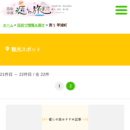
メニュー
ホーム
>
目的で情報を探す
>
買う 琴浦町
ホーム
イベントキャンペーン
宿泊・体験メニュー
観光スポット
観光スポット
見どころ映像
お知らせ
言語選択
English
한국어
21件目 ～ 22件目 / 全 22件
メルマガ&パンフレット
1
2
メルマガ配信
パンフレット
その他のメニュー
鳥取中部観光推進機構
お問い合わせ
サイトマップ
当サイトについて
リンク
著作権表記